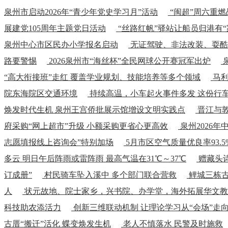
泉州市启动2026年“青少年党史学习月”活动
“闽超”周六重燃
展建党105周年主题党日活动
“丝路红帆”驿站让船员归港有“
泉州中心市区民办小学报名启动
无证驾驶、非法改装、耍酷
路要警惕
2026泉州市“海丝杯”全民网球公开赛冠军出炉
“高大衔接班”走红 覆盖学业规划、技能培养等多个领域
马利
院东海院区交通环境
持续高温，小车起火事件多发 这份行车
焕发时代生机 泉州王宫侨批展示馆增设文明实践点
晋江与
府采购“网上超市”升级 小额采购更省心更高效
泉州2026年
志愿填报线上咨询会”特别加场
5月市区空气质量优良率93.5
多云 明日午后阵雨或雷阵雨 最高气温在31℃～37℃
赠藏头
订成册”
村民骑车坠入溪中 多个部门联合营救
鲤城三栋古
人
状元故地、院士家乡，兴书院、办学堂，海外拓展华文教育
科技助农添活力
创新三维联动机制 让理论学习从“会场”走向
古厝“搬迁”活化 蝶变焕发生机
老人不慎落水 民警及时施救