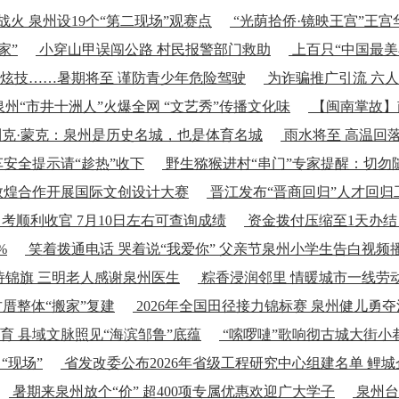
战火 泉州设19个“第二现场”观赛点
“光荫拾侨·镜映王宫”王
家”
小穿山甲误闯公路 村民报警部门救助
上百只“中国最美
炫技……暑期将至 谨防青少年危险驾驶
为诈骗推广引流 六
泉州“市井十洲人”火爆全网 “文艺秀”传播文化味
【闽南掌故】
克·蒙克：泉州是历史名城，也是体育名城
雨水将至 高温回
安全提示请“趁热”收下
野生猕猴进村“串门”专家提醒：切勿
敦煌合作开展国际文创设计大赛
晋江发布“晋商回归”人才回归
中考顺利收官 7月10日左右可查询成绩
资金拨付压缩至1天办结
%
笑着拨通电话 哭着说“我爱你” 父亲节泉州小学生告白视频
诗锦旗 三明老人感谢泉州医生
粽香浸润邻里 情暖城市一线劳
厝整体“搬家”复建
2026年全国田径接力锦标赛 泉州健儿勇
 县域文脉照见“海滨邹鲁”底蕴
“嗦啰嗹”歌响彻古城大街小
“现场”
省发改委公布2026年省级工程研究中心组建名单 鲤
暑期来泉州放个“价” 超400项专属优惠欢迎广大学子
泉州台