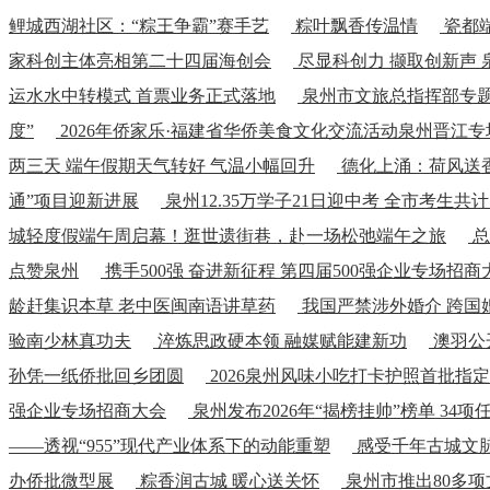
鲤城西湖社区：“粽王争霸”赛手艺
粽叶飘香传温情
瓷都端
家科创主体亮相第二十四届海创会
尽显科创力 撷取创新声
运水水中转模式 首票业务正式落地
泉州市文旅总指挥部专
度”
2026年侨家乐·福建省华侨美食文化交流活动泉州晋江专
两三天 端午假期天气转好 气温小幅回升
德化上涌：荷风送香
通”项目迎新进展
泉州12.35万学子21日迎中考 全市考生共计1
城轻度假端午周启幕！逛世遗街巷，赴一场松弛端午之旅
总
点赞泉州
携手500强 奋进新征程 第四届500强企业专场招
龄赶集识本草 老中医闽南语讲草药
我国严禁涉外婚介 跨国
验南少林真功夫
淬炼思政硬本领 融媒赋能建新功
澳羽公
孙凭一纸侨批回乡团圆
2026泉州风味小吃打卡护照首批指
强企业专场招商大会
泉州发布2026年“揭榜挂帅”榜单 34
——透视“955”现代产业体系下的动能重塑
感受千年古城文脉
办侨批微型展
粽香润古城 暖心送关怀
泉州市推出80多