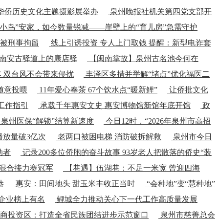
宫华侨历史文化主题摄影展举办
泉州晚报社机关第四党支部开
小鸟”安家，如今数量锐减——崖壁上的“育儿房”急需守护
人被刑事拘留
线上引诱投资 专人上门取钱 提醒：新型电诈套
南安古驿道上的康店驿
【闽南掌故】泉州古名池今何在
落 双台风不会带来侵扰
丰泽区多措并举解“堵点”优化福医二
随意投喂
11年爱心奉茶 67个饮水点“暖新鲤”
让侨批文化
工作指引
承载千年惠安文史 惠安博物馆新馆年底开馆
政
 泉州医保“解锁”结算新速度
今日12时，“2026年泉州市高招
播放量破3亿次
老两口被困电梯 消防破拆解救
泉州市今日
动者
记录200多位侨胞的奋斗故事 93岁老人把散落的侨史“装
夺混合接力赛冠军
【巷遇】伍湖巷：不足一米宽 曾迎四海
巷
惠安：田间地头 甜玉米丰收正当时
“会种地”变“慧种地”
城企业榜上有名
鲤城全力推动关心下一代工作高质量发展
商投资区：打造全省民族团结进步示范窗口
泉州市慈善总会