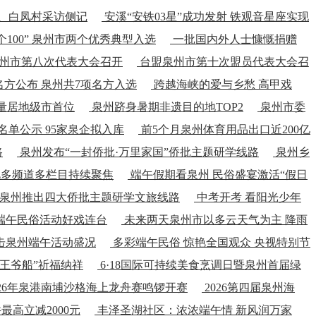
、白凤村采访侧记
安溪“安铁03星”成功发射 铁观音星座实现
100” 泉州市两个优秀典型入选
一批国内外人士慷慨捐赠
州市第八次代表大会召开
台盟泉州市第十次盟员代表大会召
方公布 泉州共7项名方入选
跨越海峡的爱与乡愁 高甲戏
量居地级市首位
泉州跻身暑期非遗目的地TOP2
泉州市委
单公示 95家泉企拟入库
前5个月泉州体育用品出口近200亿
路
泉州发布“一封侨批·万里家国”侨批主题研学线路
泉州乡
视多频道多栏目持续聚焦
端午假期看泉州 民俗盛宴激活“假日
 泉州推出四大侨批主题研学文旅线路
中考开考 看阳光少年
端午民俗活动好戏连台
未来两天泉州市以多云天气为主 降雨
击泉州端午活动盛况
多彩端午民俗 惊艳全国观众 央视特别节
送王爷船”祈福纳祥
6·18国际可持续美食烹调日暨泉州首届绿
026年泉港南埔沙格海上龙舟赛鸣锣开赛
2026第四届泉州海
高立减2000元
丰泽圣湖社区：浓浓端午情 新风润万家