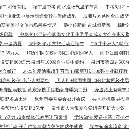
午 习俗有礼
端午遇中考 雨水退场气温节节高
中考6月21
 泉州企业集中展示制造业转型升级成果
后埔片区路网全面成型
题研究暑期文旅市场筹备情况
侨批传新韵 古城树新风
粽叶
场启幕
中华文化促进会闽南文化工作委员会成立大会在惠安
 一塘清夏
泉州80多项文旅活动迎端午
“市井十洲人” 特
2.35万人
17所军队院校计划在闽招收406人
雨中公园别有
投资超800亿元 泉州与100家企业集中签约
泉州市第四届500
商大会举行
2025年度纳税超千万元 13家新引进500强企业获授牌
婚恋别轻信 小心人财两空
无人机+地面协同 20分钟救回轻生
开赛圆满收官 黄东萍携手搭档获赛季第二冠
奔波路上有呵护 
定联盟名店出炉
泉州市委常委会召开会议
共享新机遇 共创新
项任务预计总投资超2亿元
泉州市人大常委会党组召开扩大会议
与活力 越南媒体代表团访问泉州
学法知法 爱遗护遗 “守护
项文旅活动 开启传统与潮流交织的端午盛宴
端午短途客流多 泉