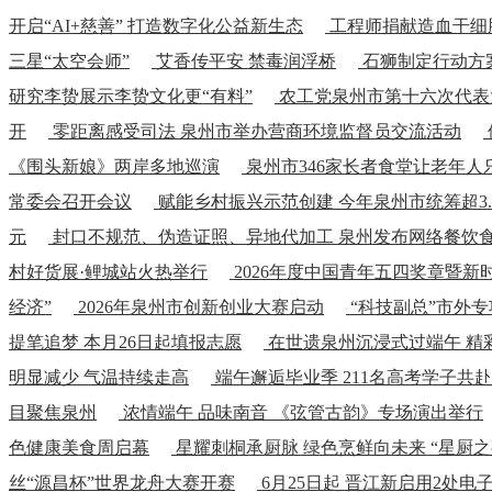
开启“AI+慈善” 打造数字化公益新生态
工程师捐献造血干细
三星“太空会师”
艾香传平安 禁毒润浮桥
石狮制定行动方案
研究李贽展示李贽文化更“有料”
农工党泉州市第十六次代表
开
零距离感受司法 泉州市举办营商环境监督员交流活动
《围头新娘》两岸多地巡演
泉州市346家长者食堂让老年人
常委会召开会议
赋能乡村振兴示范创建 今年泉州市统筹超3.
元
封口不规范、伪造证照、异地代加工 泉州发布网络餐饮
村好货展·鲤城站火热举行
2026年度中国青年五四奖章暨
经济”
2026年泉州市创新创业大赛启动
“科技副总”市外专
提笔追梦 本月26日起填报志愿
在世遗泉州沉浸式过端午 精
明显减少 气温持续走高
端午邂逅毕业季 211名高考学子共
目聚焦泉州
浓情端午 品味南音 《弦管古韵》专场演出举行
色健康美食周启幕
星耀刺桐承厨脉 绿色烹鲜向未来 “星厨
丝“源昌杯”世界龙舟大赛开赛
6月25日起 晋江新启用2处电