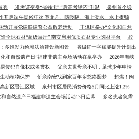
首秀
准考证变身“省钱卡” “后高考经济”升温
泉州首个绿
州开启端午民俗狂欢 赛龙舟、嗦啰嗹、海上泼水、水上捉鸭
联动开展党建联建暨公益敬老活动
丰泽区举办“文化和自然
造全球石材“超级展厅” 南安启用优质石材专业选材平台
校
：多维发力绘就法治建设新图景
省级红十字赋能提升计划出
“文化和自然遗产日”福建非遗主会场活动在泉举办
2026年海峡
则易侵犯肖像权或名誉权
父亲去世母亲不明，足球少年申请
野生动植物保护
侨亲南安找到家百年乡愁终圆梦
超燃！闽
高新区晋江区域
泉州市区居民消费价格5月同比上涨1.2%
文化和自然遗产日福建非遗主会场活动13日启幕
多名患者急需