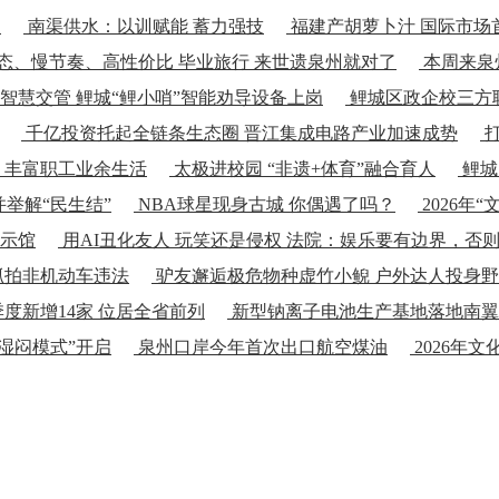
州
南渠供水：以训赋能 蓄力强技
福建产胡萝卜汁 国际市场
态、慢节奏、高性价比 毕业旅行 来世遗泉州就对了
本周来泉
智慧交管 鲤城“鲤小哨”智能劝导设备上岗
鲤城区政企校三方
千亿投资托起全链条生态圈 晋江集成电路产业加速成势
打
” 丰富职工业余生活
太极进校园 “非遗+体育”融合育人
鲤城
并举解“民生结”
NBA球星现身古城 你偶遇了吗？
2026年
示馆
用AI丑化友人 玩笑还是侵权 法院：娱乐要有边界，否
抓拍非机动车违法
驴友邂逅极危物种虚竹小鲵 户外达人投身
度新增14家 位居全省前列
新型钠离子电池生产基地落地南翼
湿闷模式”开启
泉州口岸今年首次出口航空煤油
2026年