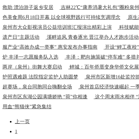
救助 漂泊游子返乡安居
吉林22℃“康养消暑大礼包”圈粉泉
色美食周6月18日开幕 以全球视野践行可持续烹调理念
原生
泉州市大众影视演员公益培训班汇报演出精彩上演
科技赋能
遗产日”主题活动
溪畔追风 青春逐光 晋江举办人才跑步活动
服产业“高效办成一类事” 惠安发布办事指南
开设“鲤工夜校
炉 丰泽一志愿服务队入选
丰泽：靶向施策破“停车难” 多措
两岸（泉州）街舞大赛启动
鲤城：百年侨厝变身华侨文化展
护照遇难题 法院指定监护人助圆梦
泉州市区新增16处监控
超赛场，泉台同胞同台嗨翻全场
泉州首店经济快速崛起 一季
泉州市区东湖公园满塘娇艳 “荷”你相逢
这个周末雨水相伴 “
用血“熊猫侠”紧急集结
上一页
1