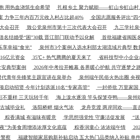
胞 用热血浇筑生命希望
扎根乡土 聚力赋能——虹山乡虹山村
 力争三年内百万元收入村占比超40%
全国志愿服务评出“四个
大会召开
致公党泉州市第十三次代表大会召开
九三学社泉
借名结婚受“困”30载 晋江部门联动予以化解
首批福建省闽医名
乐享幸福“食光”
泉州市3个案例入选水利部太湖流域片典型 数
16亿元资金
35℃+ 热气腾腾的夏天来了
省科技型中小企业名
食安典型案例
2026年中考拉开帷幕 各界暖心护航 共守逐梦之
新时代青年先锋奖主题宣讲在泉举办
泉州端午民俗火热出圈 央
项启动招贤 今年计划选派10名“专家高管”
一封侨批 万里家国
彩不重样 三天玩转千年
海上泼水逐浪 竿头探笼夺鸭——泉州
赴古城毕业礼
洛阳桥畔 烟火气浓
龙舟竞渡 两岸同欢——直
粽香满城 有滋味有暖意
学思想强党性 守廉洁促发展
“
之夜”为美食周增添浓厚文化底蕴
粽香润童心 浓浓端午情
2
子警察
福建智能家居购新补贴启动 五大热门品类纳入补贴 单件最