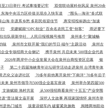
日至23日举行 考试事项要记牢
双馆联动展科创风采 泉州20余
 东海中央活力区价值兑现步入快车道
“围头—海沧”多式联
连山海 非遗系乡愁 多彩民俗迎佳节
惠安招投标跑出“加速
举行
党建赋能“OPC创业” 百余名农民工变“创客”
雨还要下
色拉拉队获新华社、人民日报视频号推荐
泉州多个“聚城畅
韵味
泉州市文联开展“我们的节日·端午”主题活动
泉州古
强企业专场招商大会侧记
携手泉州 共启未来 500强企业代表
2026年两岸中小企业发展大会在泉州台商投资区启幕
银
男子
第二十四届海峡青年论坛研学活动走进泉州 台湾青年体
常态化义诊进社区
70多年前他离开泉州“下南洋” 70多年后子
未来 泉州市领导与500强企业嘉宾座谈
泉州举办第四届500
文旅赋能 渔村共富
从500强招商看泉州“十五五”产业突围
·世遗”普法展文庙开展
深挖人文故事 再现家国情怀 泉州市举
州是热门城市
孩童误锁车内 破窗紧急施救
闽赣两地联动