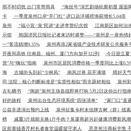
雨不时叨扰 出门常带雨具
“海丝号”演艺剧场轮廓初显 屋
卡
一季度泉州口岸“开门红” 进口远洋捕捞渔获增长5.04倍
泉州
“福小宣·‘泉’民讲”走进李贽纪念馆
江南新区如何治水
示馆
韩国济民日报社记者来访时盛赞——“泉州是一座热情
一”客流稳增9.35%
泉州再添2家省级产业技术研发公共服务
开夜间高铁 往南昌、福州、厦门方向加开322列
今日迎立夏
营”与“嗨玩”指南
泉州市区居民消费价格一季度同比上涨0.5
海
古城街头刮起“少林风”
南风过巷 花开满墙
晴好天气
司 法院：核心判断标准是“实质性相似”而非题材相似
泉州彩
古礼晒书
“闽超”泉州主场首战即将打响 5月2日这份出行指
好的旅程
泉州出台生态环境系统“四张清单”
“家门口”直
公益非遗演出预约上线
泉州征集乡村未挂牌古树（群）线索 
榜
减重3斤就能兑换1斤牛肉？泉厦商超兴起健康消费新风潮
区前黄镇香芹村长者食堂温暖留守老人
恶意抢注商标兜售 不