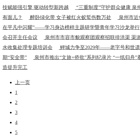
技赋能强引擎 驱动转型新跨越
“三重制度”守护群众健康 
有面儿？
醉卧绿化带 女子被红火蚁蜇伤数万处
泉州市近
在平凡中闪耀”——学习身边榜样主题研学暨青年学习沙龙举行
会召开主任会议
泉州市市容市貌观察团观察招联排洪渠 渠淤
水收集处理专题培训会
鲤城力争至2029年——老字号和世
期“安全带”
泉州市推出“文旅+侨批”系列纪录片 “一纸归舟
造提升完工
上一页
1
2
3
4
5