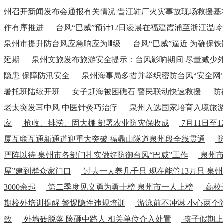
州召开新闻发布会通报有关情况 晋江鞋厂火灾事故现场救援基
作有序推进
台风“巴威”预计12日凌晨在福建霞浦至浙江温
泉州市提升防台风应急响应为Ⅲ级
台风“巴威”逼近 为确保
延期
泉州文旅发布旅游安全提示：台风影响期间 尽量减少
隐患 保障防汛安全
泉州海事局多措并举织密防台风“安全网” 
暑托班陆续开班
女子赶海被困礁石 警民联动快速救援
防
老太突发耳中风 中医针灸巧治疗
泉州入选国家培育入境旅
应
抢收、排涝、固大棚 部署农业防灾保收成
7月11日至
厦互联互通新通道迎重大突破 福鼎山隧道泉州段全线贯通
防
严阵以待 泉州市各部门扎实做好防御台风“巴威”工作
泉州市
屋”建到群众家门口
过去一人养几千只 现在能管13万只 泉
3000余起
第二季度见义勇为勇士榜 泉州市一人上榜
高校
期校外培训提醒 警惕隐性违规培训
游泳前不冲淋 小心两个
致
外墙砖脱落 险砸中路人 相关单位介入处置
孩子假期上