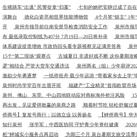
生猪跳车“出逃” 民警捉拿“归案”
七旬的她把安静过成了自在
演舞台
德化白瓷亮相世界技能博物馆
4个月签“链主” 1
开
泉州市领导前往南安督导检查消防安全工作
泉州市领
布 最低录取控制线为407分 7月19日—20日将补录
泉州市领
体系建设提质增效 市政协回头看专题视察见证满意答卷
泉州
15个“第二现场”观赛点
古城夏日 非遗好戏不断 这份暑期攻
逻”相结合 严管大货车交通违法
泉州两名（组）少年获评202
激励少年勇逐梦
一纸侨批舟 载少年远游 “带着家乡去上学
泉州时尚学堂百年古厝开班
福建产“工业精灵”首闯欧盟市场
泉州、佛山、东莞、中山四地联动应对商标海外抢注风险
1
再出发，见证爱拼敢赢的泉商之路
顺着时节吃 轻松舒服过
侨商号】复发号商行：以德立业 以善扬名
【鲤侨商号】华
知行泉州
张学军：中西医协同 守护青少年脊柱健康
20
柜”鲤城实小服务点再启动
为期三个月 泉台暑期文旅交流季