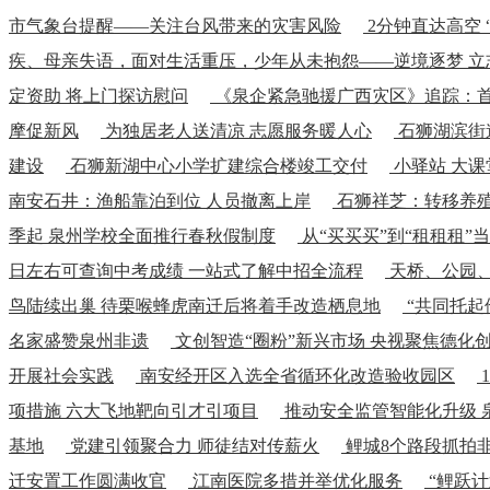
市气象台提醒——关注台风带来的灾害风险
2分钟直达高空
疾、母亲失语，面对生活重压，少年从未抱怨——逆境逐梦 立
定资助 将上门探访慰问
《泉企紧急驰援广西灾区》追踪：
摩促新风
为独居老人送清凉 志愿服务暖人心
石狮湖滨街
建设
石狮新湖中心小学扩建综合楼竣工交付
小驿站 大课
南安石井：渔船靠泊到位 人员撤离上岸
石狮祥芝：转移养殖
季起 泉州学校全面推行春秋假制度
从“买买买”到“租租租”
日左右可查询中考成绩 一站式了解中招全流程
天桥、公园、
鸟陆续出巢 待栗喉蜂虎南迁后将着手改造栖息地
“共同托起
名家盛赞泉州非遗
文创智造“圈粉”新兴市场 央视聚焦德化
开展社会实践
南安经开区入选全省循环化改造验收园区
项措施 六大飞地靶向引才引项目
推动安全监管智能化升级 泉
基地
党建引领聚合力 师徒结对传薪火
鲤城8个路段抓拍
迁安置工作圆满收官
江南医院多措并举优化服务
“鲤跃计