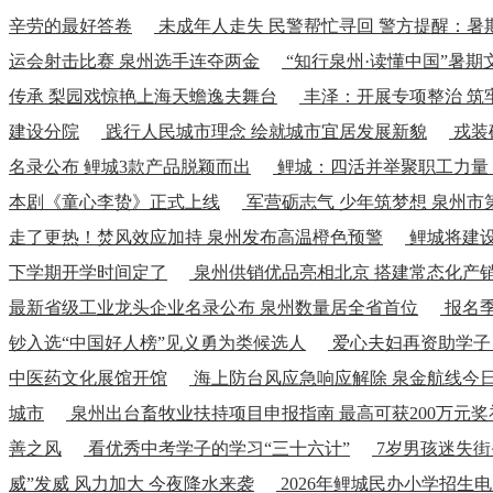
辛劳的最好答卷
未成年人走失 民警帮忙寻回 警方提醒：暑
运会射击比赛 泉州选手连夺两金
“知行泉州·读懂中国”暑
传承 梨园戏惊艳上海天蟾逸夫舞台
丰泽：开展专项整治 筑
建设分院
践行人民城市理念 绘就城市宜居发展新貌
戎装
名录公布 鲤城3款产品脱颖而出
鲤城：四活并举聚职工力量
本剧《童心李贽》正式上线
军营砺志气 少年筑梦想 泉州
走了更热！焚风效应加持 泉州发布高温橙色预警
鲤城将建设
下学期开学时间定了
泉州供销优品亮相北京 搭建常态化产
最新省级工业龙头企业名录公布 泉州数量居全省首位
报名季
钞入选“中国好人榜”见义勇为类候选人
爱心夫妇再资助学子
中医药文化展馆开馆
海上防台风应急响应解除 泉金航线今
城市
泉州出台畜牧业扶持项目申报指南 最高可获200万元奖
善之风
看优秀中考学子的学习“三十六计”
7岁男孩迷失街
威”发威 风力加大 今夜降水来袭
2026年鲤城民办小学招生