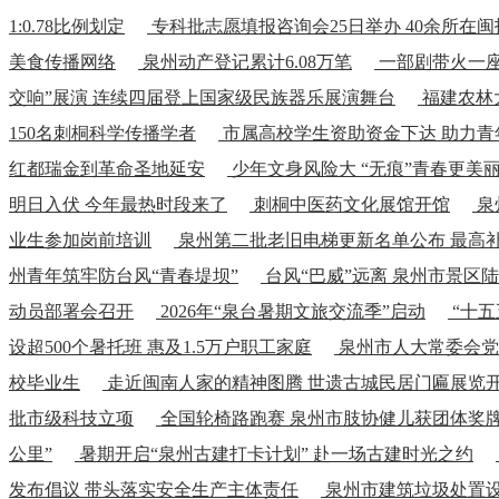
1:0.78比例划定
专科批志愿填报咨询会25日举办 40余所在
美食传播网络
泉州动产登记累计6.08万笔
一部剧带火一座
交响”展演 连续四届登上国家级民族器乐展演舞台
福建农林
150名刺桐科学传播学者
市属高校学生资助资金下达 助力青
红都瑞金到革命圣地延安
少年文身风险大 “无痕”青春更美
明日入伏 今年最热时段来了
刺桐中医药文化展馆开馆
泉
业生参加岗前培训
泉州第二批老旧电梯更新名单公布 最高补
州青年筑牢防台风“青春堤坝”
台风“巴威”远离 泉州市景区
动员部署会召开
2026年“泉台暑期文旅交流季”启动
“十五
设超500个暑托班 惠及1.5万户职工家庭
泉州市人大常委会党
校毕业生
走近闽南人家的精神图腾 世遗古城民居门匾展览
批市级科技立项
全国轮椅路跑赛 泉州市肢协健儿获团体奖
公里”
暑期开启“泉州古建打卡计划” 赴一场古建时光之约
发布倡议 带头落实安全生产主体责任
泉州市建筑垃圾处置