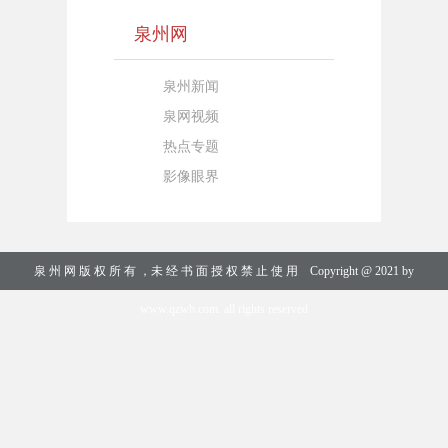
泉州网
泉州新闻
泉网视频
热点专题
影像眼界
泉 州 网 版 权 所 有 ，未 经 书 面 授 权 禁 止 使 用 Copyright @ 2021 by
www.qzwb.com. all rights reserved