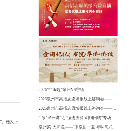
2026年“闽超”泉州VS宁德
2026泉州市高招志愿填报线上咨询会——《出分应急课堂：全流程拆解志愿填报》主题讲座
2026泉州市高招志愿填报线上咨询会——《志愿填报 答疑直播》主题讲座
“‘泉’民开讲”之“循迹溯源 刺桐回响”专场宣讲
”。违反上
泉州菜·大师说——“来泉甜一夏 寻味闽式鲜”上官品牌专场直播