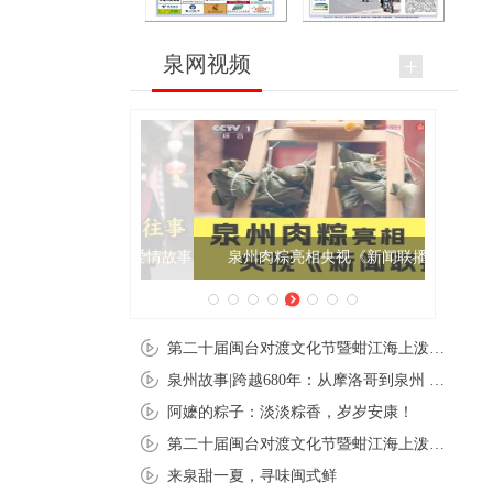
泉网视频
泉州肉粽亮相央视《新闻联播》
第二十届闽台对渡文化节暨蚶江海上泼水节在石狮蚶江启幕
泉州故事|跨越680年：从摩洛哥到泉州 丝路使者“中国行”
阿嬷的粽子：淡淡粽香，岁岁安康！
第二十届闽台对渡文化节暨蚶江海上泼水节在石狮蚶江开幕
来泉甜一夏，寻味闽式鲜