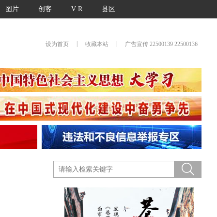
图片
创客
V R
县区
|
|
设为首页
收藏本站
广告宣传 22500139 22500136