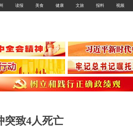
州
读报
美食
健康
文旅
报料
视频
冲突致4人死亡