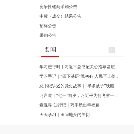
竞争性磋商采购公告
中标（成交）结果公告
招标公告
采购公告
要闻
学习进行时丨习近平总书记关心指导基层党建的故事
学习手记｜“四下基层”践初心 人民至上创伟业
总书记讲述的党史故事｜“半条被子”映照初心
习言道｜“七一”前夕，习近平为何考察一个村级党组织
壹视界·知行记｜巧手绣出幸福路
天天学习｜田间地头的关切