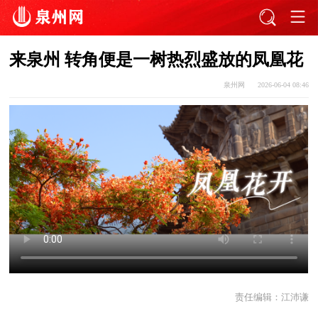
来泉州 转角便是一树热烈盛放的凤凰花
泉州网
2026-06-04 08:46
责任编辑：
江沛谦