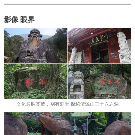
影像 眼界
文化名胜荟萃，别有洞天 探秘清源山三十六岩洞