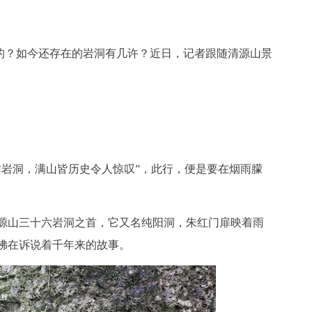
来的？如今还存在的岩洞有几许？近日，记者跟随清源山景
岩洞，满山皆历史令人惊叹”，此行，便是要在烟雨朦
源山三十六岩洞之首，它又名纯阳洞，朱红门扉映着雨
佛在诉说着千年来的故事。