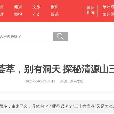
食
健康
文旅
报料
泉州
媒体
矩阵
片
举报
V R
辟谣
泉州
荟萃，别有洞天 探秘清源山
2026-06-05 07:48:18
来源：东南早报
法很多，由来已久，具体包含了哪些岩洞？“三十六岩洞”又是怎