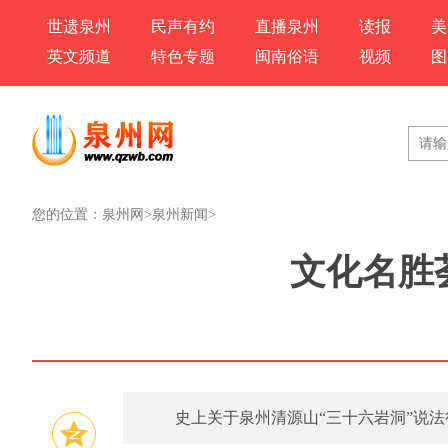
世遗泉州
民声有约
直播泉州
读报
美
英文频道
特色专题
闽南俗语
视频
图
您的位置：
泉州网
>
泉州新闻
>
文化名胜
史上关于泉州清源山“三十六岩洞”说