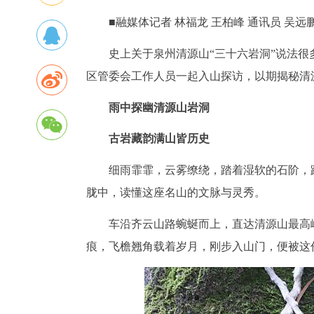
■融媒体记者 林福龙 王柏峰 通讯员 吴远鹏
史上关于泉州清源山“三十六岩洞”说法
区管委会工作人员一起入山探访，以期揭秘清
雨中探幽清源山岩洞
古岩藏韵满山皆历史
细雨霏霏，云雾缭绕，踏着湿软的石阶，
胧中，读懂这座名山的文脉与灵秀。
车沿齐云山路蜿蜒而上，直达清源山最高
痕，飞檐翘角载着岁月，刚步入山门，便被这