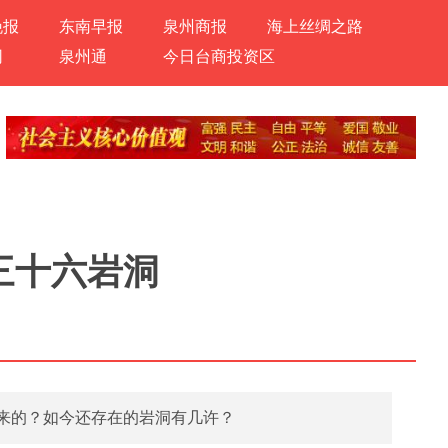
晚报
东南早报
泉州商报
海上丝绸之路
网
泉州通
今日台商投资区
三十六岩洞
么来的？如今还存在的岩洞有几许？