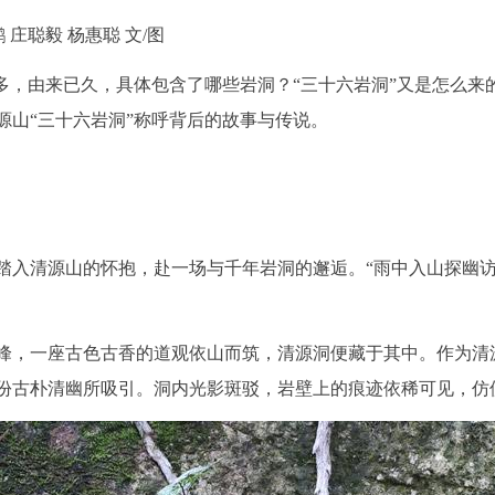
 庄聪毅 杨惠聪 文/图
很多，由来已久，具体包含了哪些岩洞？“三十六岩洞”又是怎么
源山“三十六岩洞”称呼背后的故事与传说。
踏入清源山的怀抱，赴一场与千年岩洞的邂逅。“雨中入山探幽访
峰，一座古色古香的道观依山而筑，清源洞便藏于其中。作为清
份古朴清幽所吸引。洞内光影斑驳，岩壁上的痕迹依稀可见，仿