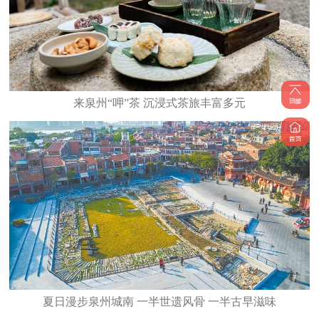
来泉州“呷”茶 沉浸式茶旅丰富多元
夏日漫步泉州城南 一半世遗风骨 一半古早滋味