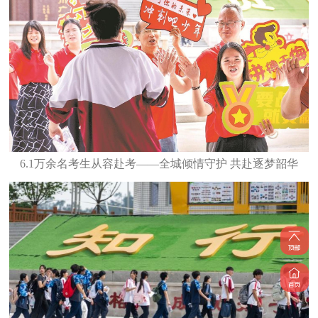
6.1万余名考生从容赴考——全城倾情守护 共赴逐梦韶华