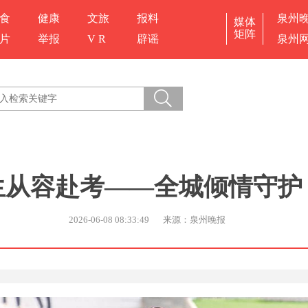
食
健康
文旅
报料
泉州
媒体
矩阵
片
举报
V R
辟谣
泉州
考生从容赴考——全城倾情守护
2026-06-08 08:33:49
来源：泉州晚报