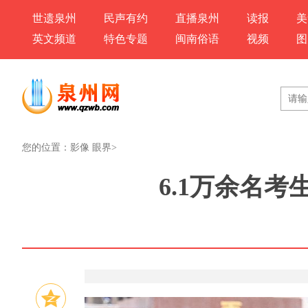
世遗泉州
民声有约
直播泉州
读报
美
英文频道
特色专题
闽南俗语
视频
图
您的位置：
影像 眼界
>
6.1万余名