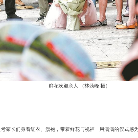
鲜花欢迎亲人 （林劲峰 摄）
送考家长们身着红衣、旗袍，带着鲜花与祝福，用满满的仪式感