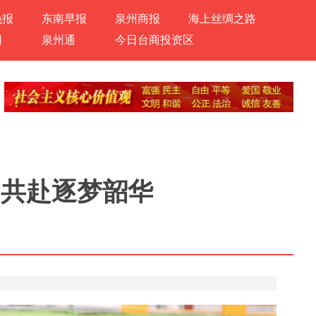
晚报
东南早报
泉州商报
海上丝绸之路
网
泉州通
今日台商投资区
 共赴逐梦韶华