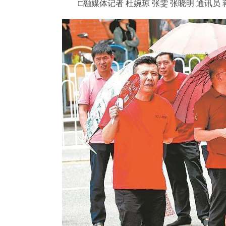
□融媒体记者 杜婉琼 张雯 张晓明 通讯员