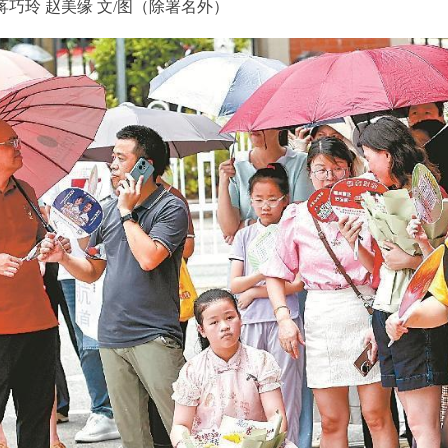
 蒋巧玲 赵美缘 文/图（除署名外）