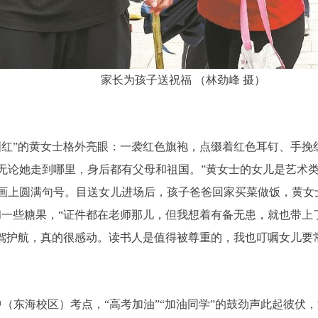
家长为孩子送祝福 （林劲峰 摄）
国红”的黄女士格外亮眼：一袭红色旗袍，点缀着红色耳钉、手挽
无论她走到哪里，身后都有父母和祖国。”黄女士的女儿是艺术
画上圆满句号。目送女儿进场后，孩子爸爸回家买菜做饭，黄女
和一些糖果，“证件都在老师那儿，但我想着有备无患，就也带上
保驾护航，真的很感动。读书人是值得被尊重的，我也叮嘱女儿要
中（东海校区）考点，“高考加油”“加油同学”的鼓劲声此起彼伏