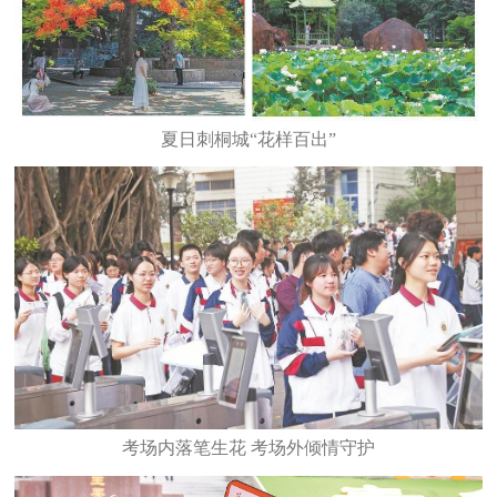
夏日刺桐城“花样百出”
考场内落笔生花 考场外倾情守护