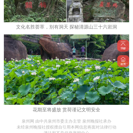
文化名胜荟萃，别有洞天 探秘清源山三十六岩洞
花期至将盛放 赏荷谨记文明安全
泉州网 由中共泉州市委主办主管 泉州晚报社承办
未经泉州晚报社授权擅自引用本网信息将面对法律行动
违法和不良信息举报中心