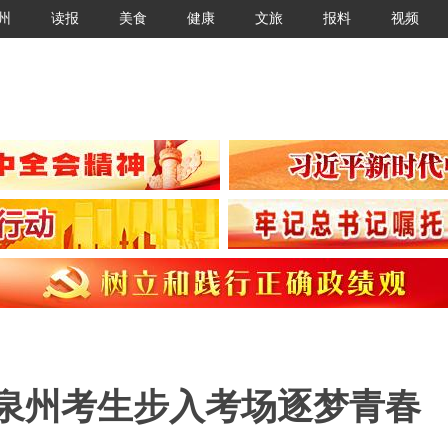
州
读报
美食
健康
文旅
报料
视频
幕 泉州考生步入考场逐梦青春