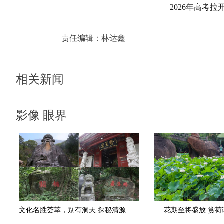
2026年高考
责任编辑：
林达鑫
相关新闻
影像 眼界
文化名胜荟萃，别有洞天 探秘清源山三十六岩洞
花期至将盛放 赏荷