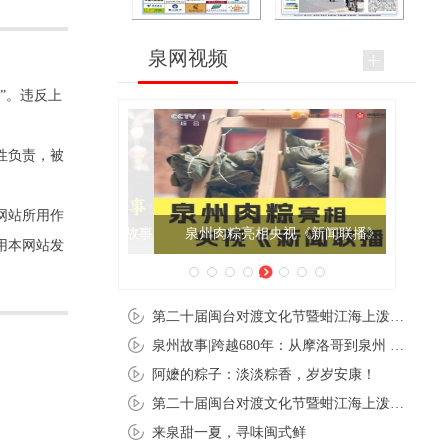
泉网视频
”。违反上
性负责，被
网站所用作
泉州肉粽亮相央视《新闻联播》
用本网站发
第二十届闽台对渡文化节暨蚶江海上泼水节在石狮蚶江启幕
泉州故事|跨越680年：从摩洛哥到泉州 丝路使者“中国行”
阿嬷的粽子：淡淡粽香，岁岁安康！
第二十届闽台对渡文化节暨蚶江海上泼水节在石狮蚶江开幕
来泉甜一夏，寻味闽式鲜