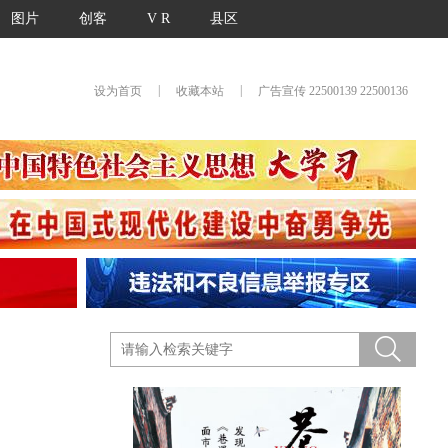
图片
创客
V R
县区
|
|
设为首页
收藏本站
广告宣传 22500139 22500136