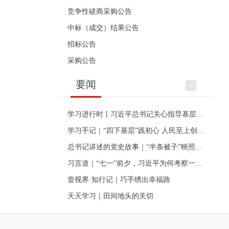
竞争性磋商采购公告
中标（成交）结果公告
招标公告
采购公告
要闻
学习进行时丨习近平总书记关心指导基层党建的故事
学习手记｜“四下基层”践初心 人民至上创伟业
总书记讲述的党史故事｜“半条被子”映照初心
习言道｜“七一”前夕，习近平为何考察一个村级党组织
壹视界·知行记｜巧手绣出幸福路
天天学习｜田间地头的关切