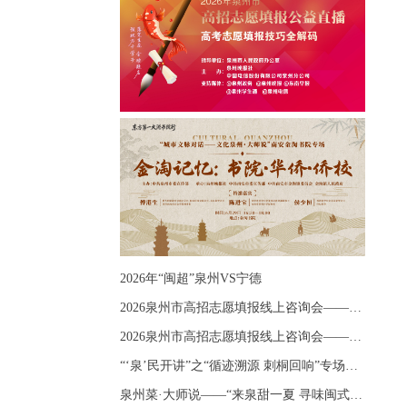
2026年“闽超”泉州VS宁德
2026泉州市高招志愿填报线上咨询会——《出分应急课堂：全流程拆解志愿填报》主题讲座
2026泉州市高招志愿填报线上咨询会——《志愿填报 答疑直播》主题讲座
“‘泉’民开讲”之“循迹溯源 刺桐回响”专场宣讲
泉州菜·大师说——“来泉甜一夏 寻味闽式鲜”上官品牌专场直播