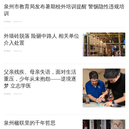
泉州市教育局发布暑期校外培训提醒 警惕隐性违规培
训
泉州晚报
2026-07-10
外墙砖脱落 险砸中路人 相关单位
介入处置
泉州晚报
2026-07-10
父亲残疾、母亲失语，面对生活
重压，少年从未抱怨——逆境逐
梦 立志学医
泉州晚报
2026-07-10
泉州楹联里的千年哲思