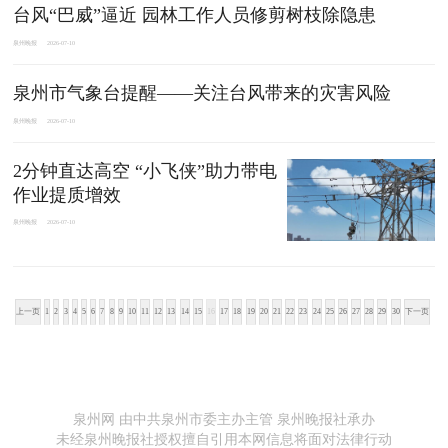
台风“巴威”逼近 园林工作人员修剪树枝除隐患
泉州晚报
2026-07-10
泉州市气象台提醒——关注台风带来的灾害风险
泉州晚报
2026-07-10
2分钟直达高空 “小飞侠”助力带电
作业提质增效
泉州晚报
2026-07-10
上一页
1
2
3
4
5
6
7
8
9
10
11
12
13
14
15
16
17
18
19
20
21
22
23
24
25
26
27
28
29
30
下一页
泉州网 由中共泉州市委主办主管 泉州晚报社承办
未经泉州晚报社授权擅自引用本网信息将面对法律行动