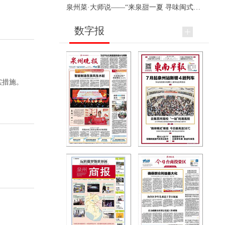
泉州菜·大师说——“来泉甜一夏 寻味闽式鲜”上官品牌专场直播
数字报
实措施。