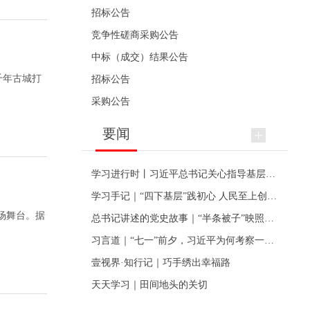
招标公告
竞争性磋商采购公告
中标（成交）结果公告
千年古城打
招标公告
采购公告
要闻
学习进行时丨习近平总书记关心指导基层党建的故事
学习手记｜“四下基层”践初心 人民至上创伟业
场舞台。据
总书记讲述的党史故事｜“半条被子”映照初心
习言道｜“七一”前夕，习近平为何考察一个村级党组织
壹视界·知行记｜巧手绣出幸福路
天天学习｜田间地头的关切