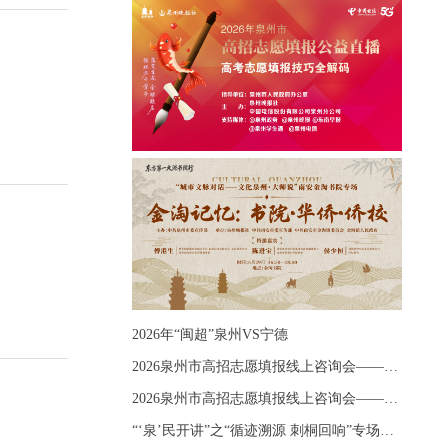
2026年“闽超”泉州VS宁德
2026泉州市高招志愿填报线上咨询会——《出分应急课堂：全流程拆解志愿填报》主题讲座
2026泉州市高招志愿填报线上咨询会——《志愿填报 答疑直播》主题讲座
“‘泉’民开讲”之“循迹溯源 刺桐回响”专场宣讲