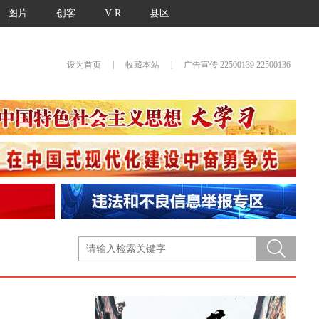
图片
创客
V R
县区
|
|
设为首页
收藏本站
广告宣传 22500139 22500136