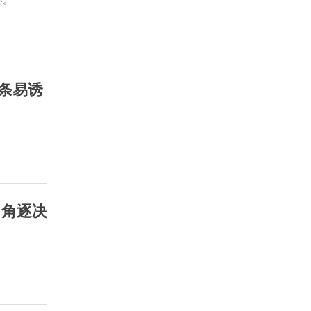
疼。
条易诱
目角逐决