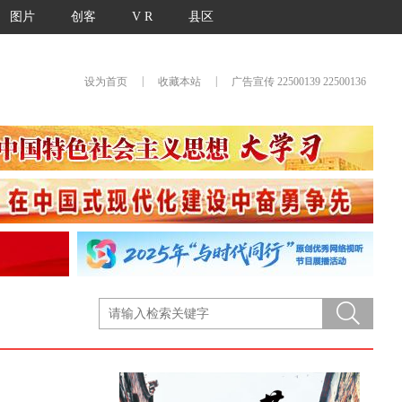
图片
创客
V R
县区
|
|
设为首页
收藏本站
广告宣传 22500139 22500136