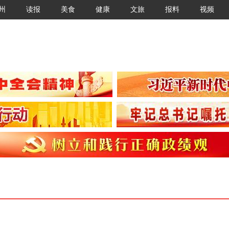
州
读报
美食
健康
文旅
报料
视频