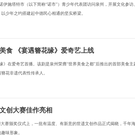
德国诺伊施塔特市（以下简称“诺市”）青少年代表团访问泉州，开展文化参访
，以少年之约搭建起中德民心相通的坚实桥梁。
美食 《宴遇簪花缘》爱奇艺上线
缘》在爱奇艺首播。该剧是泉州荣膺“世界美食之都”后推出的首部美食主
演簪花非遗代表性传承人。
遗文创大赛佳作亮相
创大赛颁奖仪式上，一批有温度、有新意的世遗文创作品正式揭晓，千年
的趣味形象。