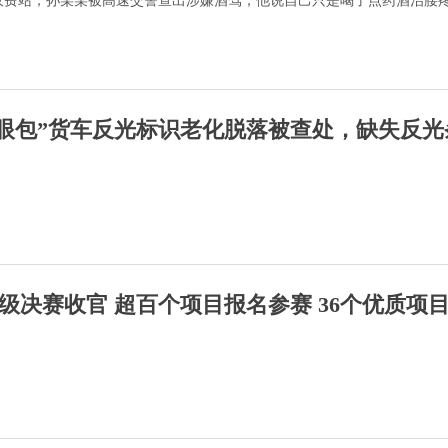
收费站，孙某某被高速交警查出涉嫌酒驾，他说自己只是喝了点药酒治腰
显眼包”货车反光标识老化脱落被查处，缺失反光
市级决赛收官 超百个项目报名参赛 36个优质项