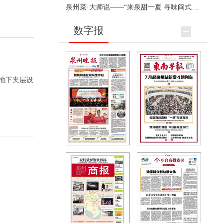
泉州菜·大师说——“来泉甜一夏 寻味闽式鲜”上官品牌专场直播
数字报
楼地下夹层设