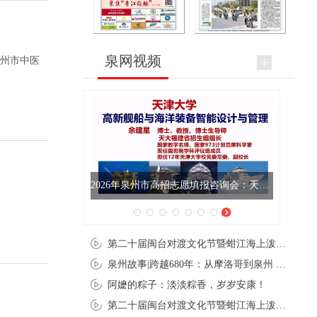
泉网视频
泉州市中医
德化白瓷是泥与火淬炼的诗篇 更是千年窑火不息的回响
第二十届闽台对渡文化节暨蚶江海上泼水节在石狮蚶江启幕
泉州故事|跨越680年：从摩洛哥到泉州 丝路使者“中国行”
阿嬷的粽子：淡淡粽香，岁岁安康！
第二十届闽台对渡文化节暨蚶江海上泼水节在石狮蚶江开幕