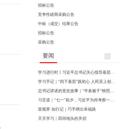
招标公告
竞争性磋商采购公告
中标（成交）结果公告
招标公告
采购公告
要闻
学习进行时丨习近平总书记关心指导基层党建的故事
学习手记｜“四下基层”践初心 人民至上创伟业
总书记讲述的党史故事｜“半条被子”映照初心
习言道｜“七一”前夕，习近平为何考察一个村级党组织
壹视界·知行记｜巧手绣出幸福路
天天学习｜田间地头的关切