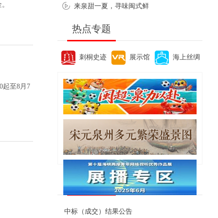
金。
来泉甜一夏，寻味闽式鲜
热点专题
刺桐史迹
展示馆
海上丝绸
起至8月7
便民资讯
中标（成交）结果公告