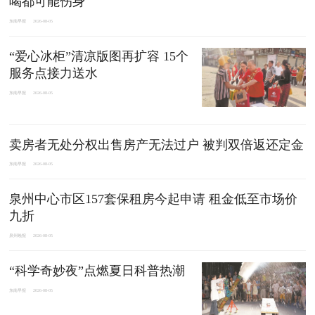
喝都可能伤身
东南早报
2026-08-05
“爱心冰柜”清凉版图再扩容 15个
服务点接力送水
东南早报
2026-08-05
卖房者无处分权出售房产无法过户 被判双倍返还定金
东南早报
2026-08-05
泉州中心市区157套保租房今起申请 租金低至市场价
九折
泉州晚报
2026-08-05
“科学奇妙夜”点燃夏日科普热潮
东南早报
2026-08-05