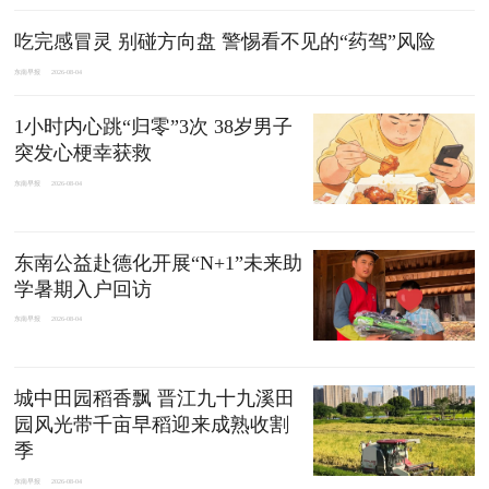
吃完感冒灵 别碰方向盘 警惕看不见的“药驾”风险
东南早报
2026-08-04
1小时内心跳“归零”3次 38岁男子
突发心梗幸获救
东南早报
2026-08-04
东南公益赴德化开展“N+1”未来助
学暑期入户回访
东南早报
2026-08-04
城中田园稻香飘 晋江九十九溪田
园风光带千亩早稻迎来成熟收割
季
东南早报
2026-08-04