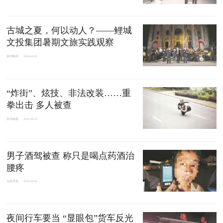
古城之夏，何以动人？——鲤城
文投集团暑期文旅实践观察
泉州晚报
2026-08-05
“炸街”、炫技、非法改装……重
拳出击 多人被查
泉州晚报
2026-08-05
男子酒驾被查 称只是喝点药酒治
腰疼
东南早报
2026-08-05
夜间行车要当 “显眼包”货车反光