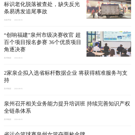
标识老化脱落被查处，缺失反光
条易诱发追尾事故
东南早报
2026-08-05
“创响福建”泉州市级决赛收官 超
百个项目报名参赛 36个优质项目
角逐决赛
泉州晚报
2026-08-05
2家泉企拟入选省标杆数据企业 将获得精准服务与支
持
泉州晚报
2026-08-05
泉州召开相关业务能力提升培训班 持续完善知识产权
全链条体系
泉州晚报
2026-08-05
省运会篮球赛泉州女篮夺两枚金牌