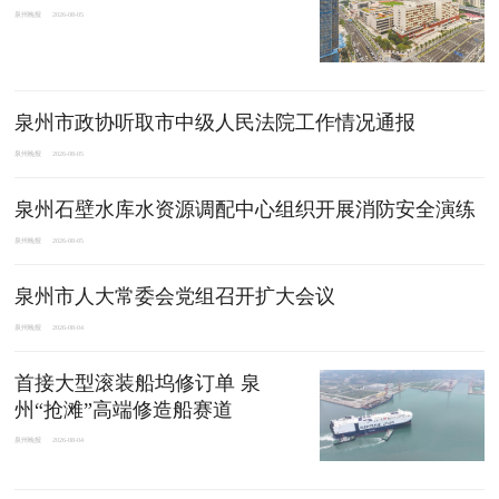
泉州晚报
2026-08-05
泉州市政协听取市中级人民法院工作情况通报
泉州晚报
2026-08-05
泉州石壁水库水资源调配中心组织开展消防安全演练
泉州晚报
2026-08-05
泉州市人大常委会党组召开扩大会议
泉州晚报
2026-08-04
首接大型滚装船坞修订单 泉
州“抢滩”高端修造船赛道
泉州晚报
2026-08-04