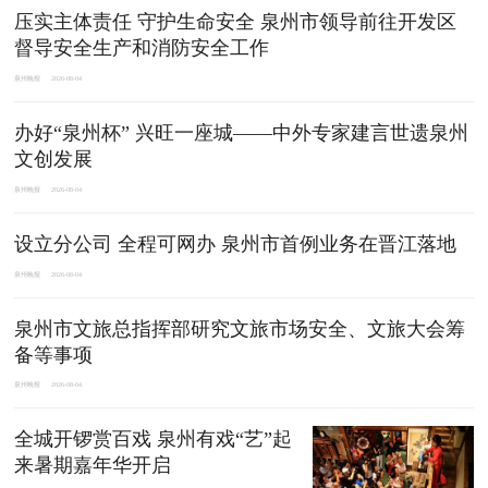
压实主体责任 守护生命安全 泉州市领导前往开发区
督导安全生产和消防安全工作
泉州晚报
2026-08-04
办好“泉州杯” 兴旺一座城——中外专家建言世遗泉州
文创发展
泉州晚报
2026-08-04
设立分公司 全程可网办 泉州市首例业务在晋江落地
泉州晚报
2026-08-04
泉州市文旅总指挥部研究文旅市场安全、文旅大会筹
备等事项
泉州晚报
2026-08-04
全城开锣赏百戏 泉州有戏“艺”起
来暑期嘉年华开启