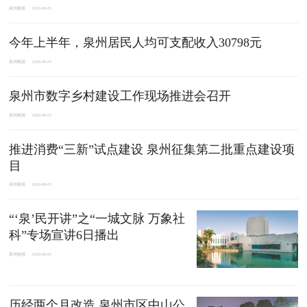
泉州晚报
2026-08-05
今年上半年，泉州居民人均可支配收入30798元
泉州晚报
2026-08-05
泉州市数字乡村建设工作现场推进会召开
泉州晚报
2026-08-05
推进消费“三新”试点建设 泉州征集第二批重点建设项
目
泉州晚报
2026-08-05
“‘泉’民开讲”之“一城文脉 万象社
科”专场宣讲6日播出
泉州晚报
2026-08-05
历经两个月改造 泉州市区中山公