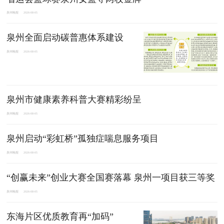
泉州晚报
2026-08-05
泉州全面启动碳普惠体系建设
泉州晚报
2026-08-05
泉州市健康素养科普大赛精彩纷呈
泉州晚报
2026-08-05
泉州启动“彩虹桥”孤独症喘息服务项目
泉州晚报
2026-08-05
“创赢未来”创业大赛全国赛落幕 泉州一项目获三等奖
泉州晚报
2026-08-05
东海片区优质教育再“加码”