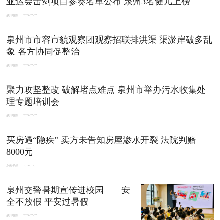
亚运会击剑项目参赛名单公布 泉州3名健儿上榜
泉州晚报
2026-07-07
泉州市市容市貌观察团观察招联排洪渠 渠淤岸破多乱
象 各方协同促整治
泉州晚报
2026-07-07
聚力攻坚整改 破解堵点难点 泉州市举办污水收集处
理专题培训会
泉州晚报
2026-07-07
买房遇“隐疾” 卖方未告知房屋渗水开裂 法院判赔
8000元
东南早报
2026-07-07
泉州交警暑期宣传进校园——安
全不放假 平安过暑假
泉州晚报
2026-07-07