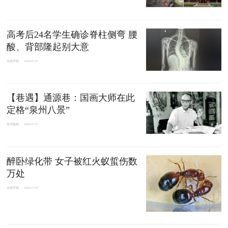
高考后24名学生确诊脊柱侧弯 腰
酸、背部隆起别大意
东南早报
2026-07-07
【巷遇】通源巷：国画大师在此
定格“泉州八景”
泉州晚报
2026-07-07
醉卧绿化带 女子被红火蚁蜇伤数
万处
东南早报
2026-07-07