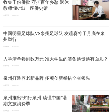
收集千份侨批 守护百年乡愁 退休
教师“跑”出一座侨史馆
东南早报
2026-07-07
中国明星足球队VS泉州足球队 友谊赛将于月底在泉
州举行
泉州晚报
2026-07-07
入学清单卷到数万元 准大学生的装备越贵越有面儿？
东南早报
2026-07-07
泉州打造养老新品牌 多项创新举措全省领先
东南早报
2026-07-07
泉州推出“知行泉州·读懂中国”暑
期文旅消费季
泉州晚报
2026-07-07