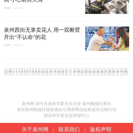
泉州晚报
2026-07-06
泉州西街无掌卖花人 用一双断臂
开出“不认命”的花
东南早报
2026-07-06
上一页
1
2
3
4
5
6
7
8
9
10
11
12
13
14
15
16
17
18
19
20
21
22
23
24
25
26
27
28
29
30
下一页
泉州网 由中共泉州市委主办主管 泉州晚报社承办
未经泉州晚报社授权擅自引用本网信息将面对法律行动
违法和不良信息举报中心
关于泉州网
|
联系我们
|
版权声明