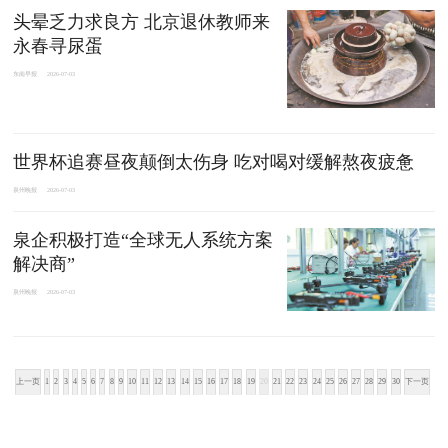
头晕乏力求良方 北京退休教师来
永春寻尿蛋
东南早报
2026-07-03
世界杯追赛昼夜颠倒太伤身 吃对喝对缓解熬夜疲惫
泉州晚报
2026-07-03
泉企积极打造“全球无人系统方案
解决商”
泉州晚报
2026-07-03
上一页
1
2
3
4
5
6
7
8
9
10
11
12
13
14
15
16
17
18
19
20
21
22
23
24
25
26
27
28
29
30
下一页