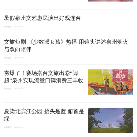
暑假泉州文艺惠民演出好戏连台
泉州晚报
2026-07-04
文旅短剧 《少数派女孩》热播 用镜头讲述泉州烟火
与双向陪伴
泉州晚报
2026-07-04
夯爆了！赛场搭台文旅出彩“闽
超”泉州实现流量口碑消费三丰收
东南早报
2026-07-04
夏染北滨江公园 抬头是蓝 俯首是
绿
东南早报
2026-07-04