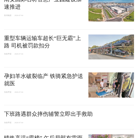
速推进
泉州晚报
2026-07-04
重型车辆运输车超长“巨无霸”上
路 司机被罚款扣分
东南早报
2026-07-04
孕妇羊水破裂临产 铁骑紧急护送
就医
东南早报
2026-07-04
下班路遇群众摔伤辅警立即出手救助
东南早报
2026-07-04