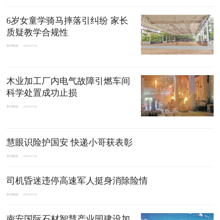
6岁女童学骑马摔落引纠纷 家长
质疑教学合规性
泉州晚报
2026-07-04
木业加工厂内电气故障引燃车间
科学处置成功止损
泉州晚报
2026-07-04
慧眼识险护国安 快递小哥获表彰
泉州晚报
2026-07-04
司机昏迷违停高速军人挺身消除险情
泉州晚报
2026-07-04
南安国际石材智慧产业园建设加