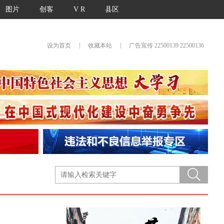
图片
创客
V R
县区
|
|
设为首页
收藏本站
广告宣传 22500139 22500136