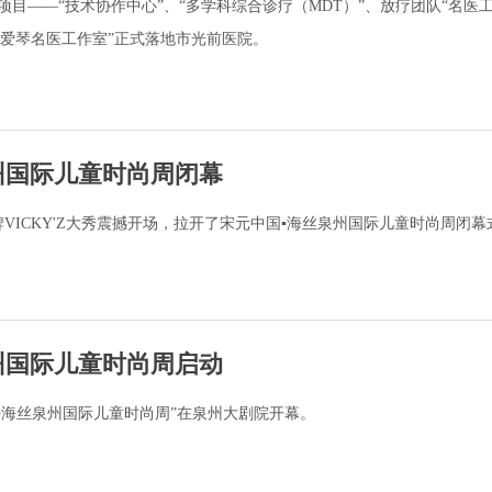
项目——“技术协作中心”、“多学科综合诊疗（MDT）”、放疗团队“名医
“张爱琴名医工作室”正式落地市光前医院。
州国际儿童时尚周闭幕
牌VICKY'Z大秀震撼开场，拉开了宋元中国▪海丝泉州国际儿童时尚周闭
州国际儿童时尚周启动
国▪海丝泉州国际儿童时尚周”在泉州大剧院开幕。