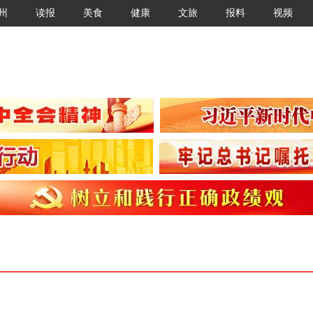
州
读报
美食
健康
文旅
报料
视频