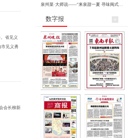
泉州菜·大师说——“来泉甜一夏 寻味闽式鲜”上官品牌专场直播
数字报
会。省见义
由市见义勇
会会长柳新