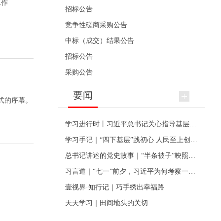
工作
招标公告
竞争性磋商采购公告
中标（成交）结果公告
招标公告
采购公告
要闻
幕式的序幕。
学习进行时丨习近平总书记关心指导基层党建的故事
学习手记｜“四下基层”践初心 人民至上创伟业
总书记讲述的党史故事｜“半条被子”映照初心
习言道｜“七一”前夕，习近平为何考察一个村级党组织
壹视界·知行记｜巧手绣出幸福路
天天学习｜田间地头的关切