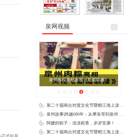
泉网视频
泉州肉粽亮相央视《新闻联播》
第二十届闽台对渡文化节暨蚶江海上泼水节在石狮蚶江启幕
泉州故事|跨越680年：从摩洛哥到泉州 丝路使者“中国行”
阿嬷的粽子：淡淡粽香，岁岁安康！
第二十届闽台对渡文化节暨蚶江海上泼水节在石狮蚶江开幕
心正式拉开