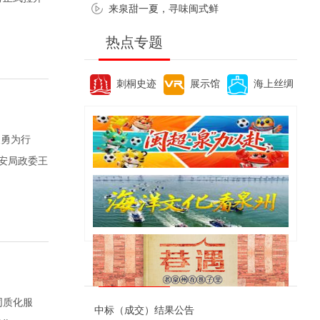
来泉甜一夏，寻味闽式鲜
热点专题
刺桐史迹
展示馆
海上丝绸
义勇为行
安局政委王
便民资讯
同质化服
中标（成交）结果公告