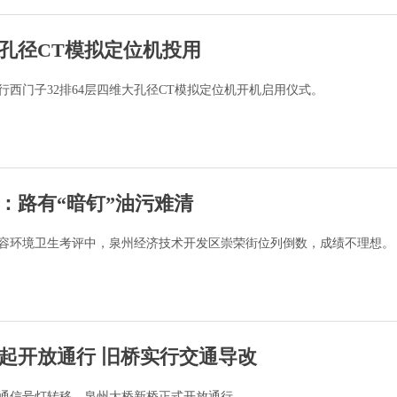
孔径CT模拟定位机投用
行西门子32排64层四维大孔径CT模拟定位机开机启用仪式。
：路有“暗钉”油污难清
市容环境卫生考评中，泉州经济技术开发区崇荣街位列倒数，成绩不理想。
日起开放通行 旧桥实行交通导改
着交通信号灯转移，泉州大桥新桥正式开放通行。