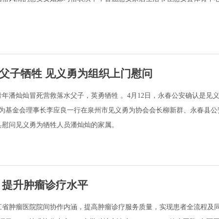
父子牺牲 见义勇为组织上门慰问
镇青年潘灿灿冒死营救落水父子，英勇牺牲 。4月12日，永春公安确认是见
勇为基金会理事长李应良一行在泉州市见义勇为协会会长柳新群、永春县公
县慰问见义勇为牺牲人员潘灿灿的家属。
 提升肿瘤诊疗水平
江省肿瘤医院院间协作内涵，提高肿瘤诊疗服务质量，实现患者全流程及