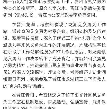
梅一行5人到泉州市考察交流工作，泉州市见义勇为
协会会长柳新群、原会长李永木、晋江市委政法委常
务副书记林劲松，晋江市公安局政委李勇等陪同。
在晋江龙湖，考察组参观了龙湖见义勇为工作
站，通过查阅见义勇为档案台账、组织架构及队伍建
设、观看宣传展板，深入了解该工作站“忠勇”文化内
涵及几年来见义勇为工作的开展情况。周晓梅理事长
在听取了工作站解说员的PPT工作汇报后，对龙湖镇
见义勇为工作成果给予了充分肯定，并就如何弘扬见
义勇为精神，推进芜湖市见义勇为事业发展与参会人
员进行深入交流探讨。座谈会后，考察组还走访龙湖
镇衙口海滩，实地参观了晋江市龙湖镇三匹下海救人
的“勇为功勋马”雕像。
在晋江青阳，考察组深入了解了阳光社区见义勇
为工作室在机制建设、志愿活动、弘扬宣传、服务保
障等方面的创新举措及成效。