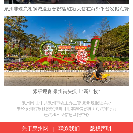
泉州非遗亮相狮城送新春祝福 驻新大使在海外平台发帖点赞
添福迎春 泉州街头换上“新年妆”
泉州网 由中共泉州市委主办主管 泉州晚报社承办
未经泉州晚报社授权擅自引用本网信息将面对法律行动
违法和不良信息举报中心
关于泉州网
|
联系我们
|
版权声明