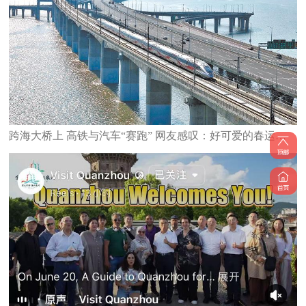
跨海大桥上 高铁与汽车“赛跑” 网友感叹：好可爱的春运图景