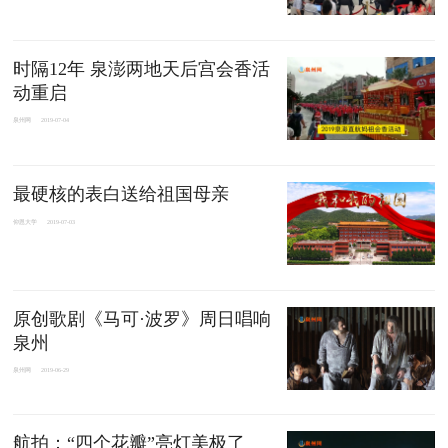
时隔12年 泉澎两地天后宫会香活
动重启
泉州网
2019-07-04
最硬核的表白送给祖国母亲
仰恩大学
2019-07-03
原创歌剧《马可·波罗》周日唱响
泉州
泉州网
2019-06-29
航拍：“四个花瓣”亮灯美极了