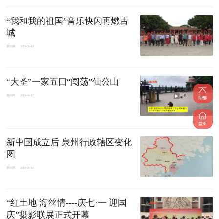
“我和我的祖国”音乐快闪再燃古
城
泉州网
2019-06-19
“大圣”一家五口“闯荡”仙公山
泉州网
2019-06-17
新中国成立后 泉州行政辖区变化
图
泉州网
2019-06-16
“红土地 海丝情----庆七·一 迎国
庆”摄影联展正式开幕