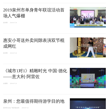
2019泉州市单身青年联谊活动首
场人气爆棚
泉州网
2019-07-29
惠安小哥送外卖间隙表演双节棍
成网红
泉州网
2019-07-26
《城市1对1》精雕时光 中国·德化
——意大利·阿雷佐
央视网
2019-07-23
泉州：您最值得期待游学目的地
泉州市文化广电和旅游局
2019-07-23