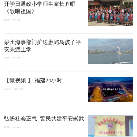
开学日通政小学师生家长齐唱
《歌唱祖国》
泉州网
2019-09-02
泉州海事部门护送惠屿岛孩子平
安乘渡上学
泉州网
2019-09-02
【微视频 】 福建24小时
人民日报
2019-09-02
弘扬社会正气 警民共建平安崇武
泉州网
2019-08-31