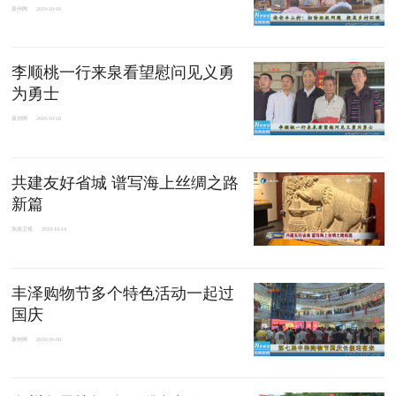
泉州网
2019-10-18
李顺桃一行来泉看望慰问见义勇
为勇士
泉州网
2019-10-18
共建友好省城 谱写海上丝绸之路
新篇
东南卫视
2019-10-14
丰泽购物节多个特色活动一起过
国庆
泉州网
2019-10-08