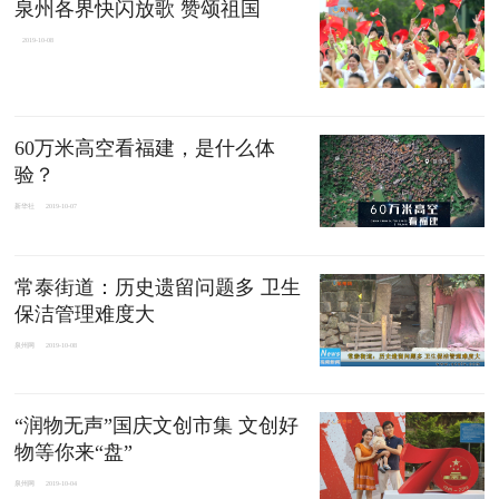
泉州各界快闪放歌 赞颂祖国
2019-10-08
60万米高空看福建，是什么体
验？
新华社
2019-10-07
常泰街道：历史遗留问题多 卫生
保洁管理难度大
泉州网
2019-10-08
“润物无声”国庆文创市集 文创好
物等你来“盘”
泉州网
2019-10-04