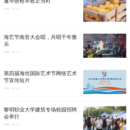
蓬华脐橙丰收正当时
泉州网
2019-11-21
海艺节南音大会唱，共唱千年雅
乐
泉州网
2019-11-22
第四届海丝国际艺术节网络艺术
节宣传短片
泉州网
2019-11-15
黎明职业大学建筑专场校园招聘
会举行
泉州网
2019-11-14