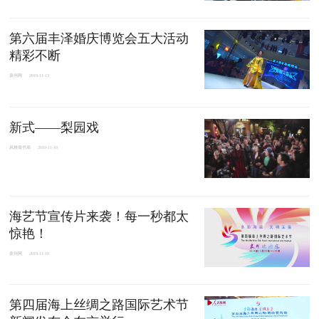
第六届丰泽婚庆博览会五大活动
精彩不断
泉州网
2019-11-13
新式——梨园戏
风雅颂书局
2019-11-10
海艺节宣传片来袭！每一秒都太
惊艳！
泉州网
2019-11-10
第四届海上丝绸之路国际艺术节