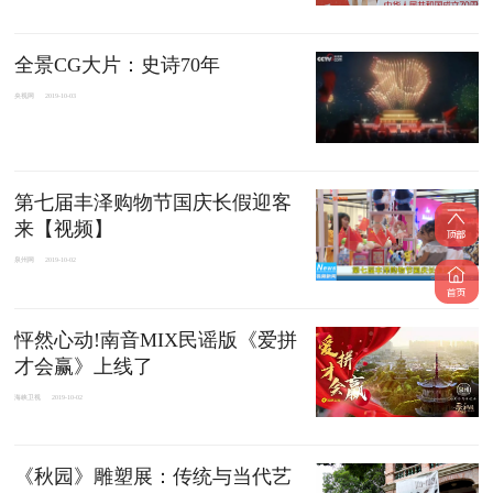
全景CG大片：史诗70年
央视网
2019-10-03
第七届丰泽购物节国庆长假迎客
来【视频】
泉州网
2019-10-02
怦然心动!南音MIX民谣版《爱拼
才会赢》上线了
海峡卫视
2019-10-02
《秋园》雕塑展：传统与当代艺