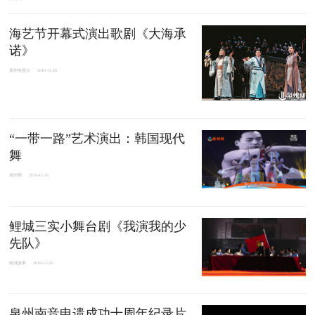
海艺节开幕式演出歌剧《大海承
诺》
泉州电视台
2019-11-26
“一带一路”艺术演出：韩国现代
舞
泉州网
2019-11-26
鲤城三实小舞台剧《我演我的少
先队》
鲤城微事
2019-11-26
泉州南音申遗成功十周年纪录片