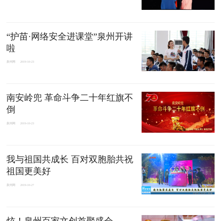
“护苗·网络安全进课堂”泉州开讲
啦
泉州网
2019-10-23
南安岭兜 革命斗争二十年红旗不
倒
泉州网
2019-10-23
我与祖国共成长 百对双胞胎共祝
祖国更美好
泉州网
2019-10-27
炫！泉州百家文创首聚盛会