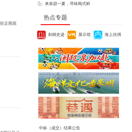
来泉甜一夏，寻味闽式鲜
热点专题
客驻足围观
刺桐史迹
展示馆
海上丝绸
便民资讯
中标（成交）结果公告