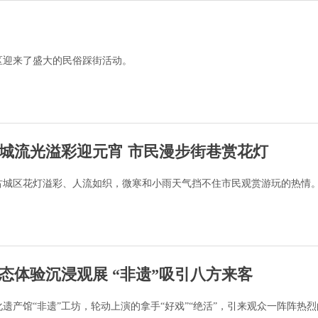
区迎来了盛大的民俗踩街活动。
城流光溢彩迎元宵 市民漫步街巷赏花灯
古城区花灯溢彩、人流如织，微寒和小雨天气挡不住市民观赏游玩的热情
态体验沉浸观展 “非遗”吸引八方来客
遗产馆“非遗”工坊，轮动上演的拿手“好戏”“绝活”，引来观众一阵阵热