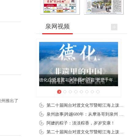
泉网视频
德化白瓷是泥与火淬炼的诗篇 更是千年窑火不息的回响
泉州推出了
第二十届闽台对渡文化节暨蚶江海上泼水节在石狮蚶江启幕
泉州故事|跨越680年：从摩洛哥到泉州 丝路使者“中国行”
阿嬷的粽子：淡淡粽香，岁岁安康！
第二十届闽台对渡文化节暨蚶江海上泼水节在石狮蚶江开幕