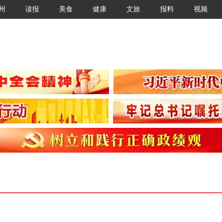
州
读报
美食
健康
文旅
报料
视频