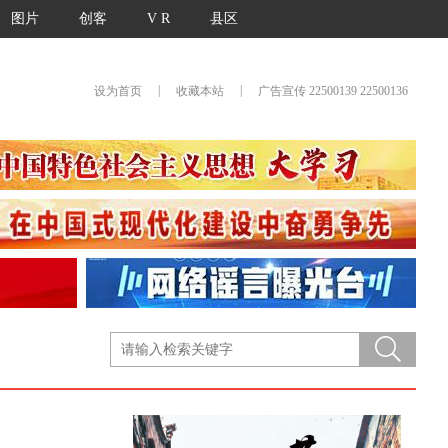
图片
创客
V R
县区
|
|
设为首页
收藏本站
广告宣传 22500139 22500136