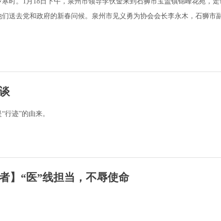
寒时。1月18日下午，泉州市领导李伙金来到石狮市宝盖镇锦峰花苑，走
他们送去党和政府的新春问候。泉州市见义勇为协会会长李永木，石狮市
谈
“行迹”的由来。
者】“医”线担当，不辱使命