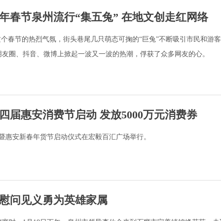
年春节泉州流行“集五兔” 在地文创走红网络
这个春节的热烈气氛，街头巷尾几只萌态可掬的“巨兔”不断吸引市民和游
朋友圈、抖音、微博上掀起一波又一波的热潮，俘获了众多网友的心。
四届惠安消费节启动 发放5000万元消费券
节暨惠安新春年货节启动仪式在宏毅百汇广场举行。
慰问见义勇为英雄家属