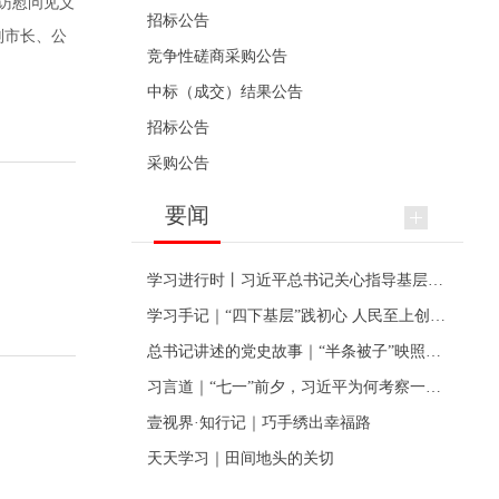
访慰问见义
招标公告
副市长、公
竞争性磋商采购公告
中标（成交）结果公告
招标公告
采购公告
要闻
学习进行时丨习近平总书记关心指导基层党建的故事
学习手记｜“四下基层”践初心 人民至上创伟业
总书记讲述的党史故事｜“半条被子”映照初心
习言道｜“七一”前夕，习近平为何考察一个村级党组织
壹视界·知行记｜巧手绣出幸福路
天天学习｜田间地头的关切