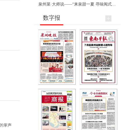
泉州菜·大师说——“来泉甜一夏 寻味闽式鲜”上官品牌专场直播
数字报
。
烈的掌声