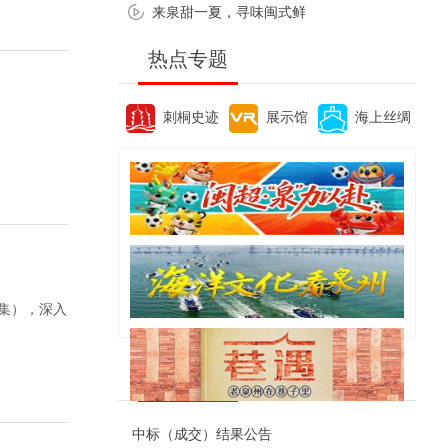
来泉甜一夏，寻味闽式鲜
热点专题
刺桐史迹
展示馆
海上丝绸
集），深入
便民资讯
中标（成交）结果公告