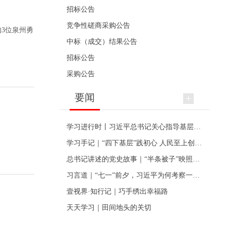
招标公告
竞争性磋商采购公告
的3位泉州勇
中标（成交）结果公告
招标公告
采购公告
要闻
学习进行时丨习近平总书记关心指导基层党建的故事
学习手记｜“四下基层”践初心 人民至上创伟业
总书记讲述的党史故事｜“半条被子”映照初心
习言道｜“七一”前夕，习近平为何考察一个村级党组织
壹视界·知行记｜巧手绣出幸福路
天天学习｜田间地头的关切