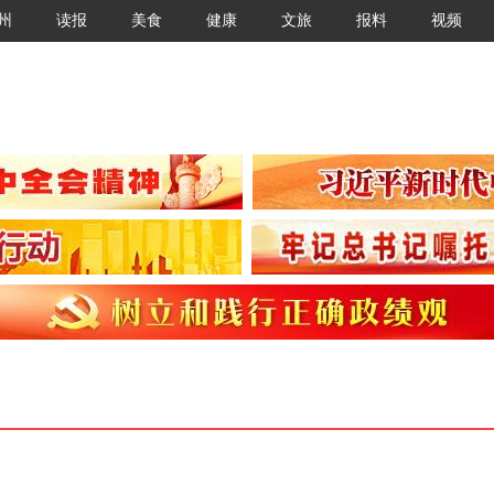
州
读报
美食
健康
文旅
报料
视频