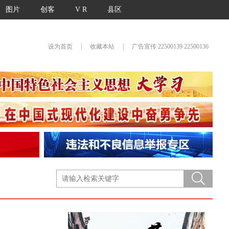
图片
创客
V R
县区
|
|
设为首页
收藏本站
广告宣传 22500139 22500136