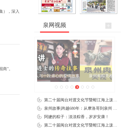
集），深入
泉网视频
国商”。
泉州肉粽亮相央视《新闻联播》
第二十届闽台对渡文化节暨蚶江海上泼水节在石狮蚶江启幕
泉州故事|跨越680年：从摩洛哥到泉州 丝路使者“中国行”
阿嬷的粽子：淡淡粽香，岁岁安康！
第二十届闽台对渡文化节暨蚶江海上泼水节在石狮蚶江开幕