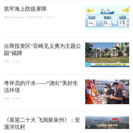
筑牢海上防疫屏障
福建省海洋与渔业执法总队、泉州市海洋与渔业局
2022-08-12
台商投资区“百崎见义勇为主题公
园”揭牌
泉州网
2022-08-12
考评员的汗水——“浇出”美好生
活环境
泉州网
2022-08-10
《喜迎二十大 飞阅新泉州》：安
溪洋坑村