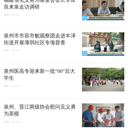
良来泉走访调研
泉州网
2022-09-20
泉州市市容市貌观察团走进丰泽
街道开展薄弱社区专项督查
泉州网
2022-09-17
泉州医高专迎来新一批“00”后大
学生
泉州网
2022-09-12
泉州、晋江两级协会慰问见义勇
为英模
泉州网
2022-09-09