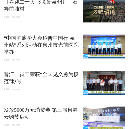
《喜迎二十大 飞阅新泉州》：石
狮前埔村
泉州网
2022-07-13
“中国肿瘤学大会科普中国行·泉
州站”系列活动在泉州市光前医院
举办
泉州网
2022-07-22
晋江一员工荣获“全国见义勇为模
范”称号
泉州网
2022-07-19
发放5000万元消费券 第三届泉港
云购节启动
泉州网
2022-07-15