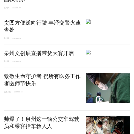
泉州网
2020-08-27
贪图方便逆向行驶 丰泽交警火速
查处
泉州网
2020-08-24
泉州文创展直播带货大赛开启
泉州网
2020-08-18
致敬生命守护者 祝所有医务工作
者医师节快乐
福医二院
2020-08-18
帅爆了！泉州这一辆公交车驾驶
员和乘客抬车救人人