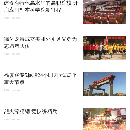
建设有特色高水平的高职院校 开
启应用型本科学院新征程
泉州网
2020-09-08
德化龙浔成立美团外卖见义勇为
志愿者队伍
泉州网
2020-09-06
福厦客专5标段24小时内完成3个
重大节点
泉州网
2020-09-04
烈火淬精钢 竞技练精兵
泉州网
2020-09-04