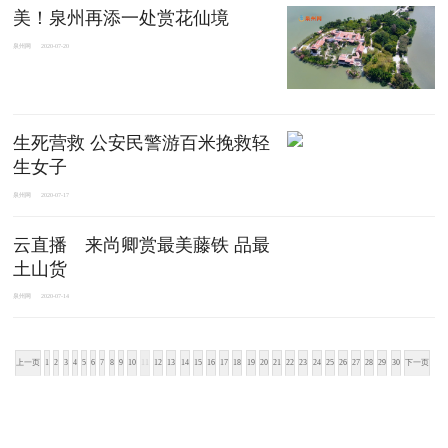
美！泉州再添一处赏花仙境
泉州网
2020-07-20
生死营救 公安民警游百米挽救轻
生女子
泉州网
2020-07-17
云直播 来尚卿赏最美藤铁 品最
土山货
泉州网
2020-07-14
上一页
1
2
3
4
5
6
7
8
9
10
11
12
13
14
15
16
17
18
19
20
21
22
23
24
25
26
27
28
29
30
下一页