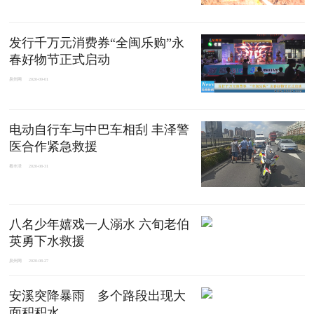
发行千万元消费券“全闽乐购”永
春好物节正式启动
泉州网
2020-09-01
电动自行车与中巴车相刮 丰泽警
医合作紧急救援
看丰泽
2020-08-31
八名少年嬉戏一人溺水 六旬老伯
英勇下水救援
泉州网
2020-08-27
安溪突降暴雨 多个路段出现大
面积积水