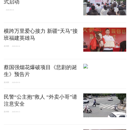
式启动
2020-09-19
横跨万里爱心接力 新疆“天马”接
班福建英雄马
泉州网
2020-09-16
蔡国强烟花爆破项目《悲剧的诞
生》预告片
泉州网
2020-09-16
民警“公主抱”救人 “外卖小哥”请
注意安全
泉州网
2020-09-15