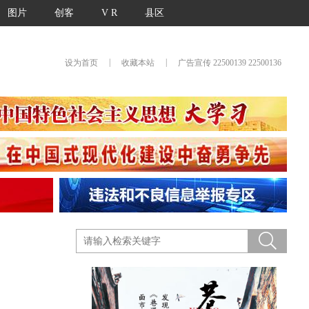
图片
创客
V R
县区
|
|
设为首页
收藏本站
广告宣传 22500139 22500136