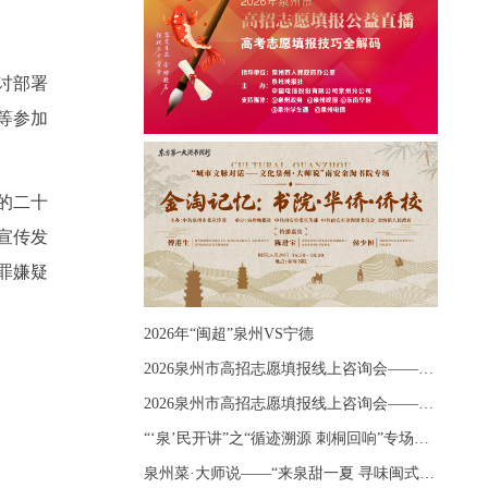
讨部署
等参加
的二十
宣传发
罪嫌疑
2026年“闽超”泉州VS宁德
2026泉州市高招志愿填报线上咨询会——《出分应急课堂：全流程拆解志愿填报》主题讲座
2026泉州市高招志愿填报线上咨询会——《志愿填报 答疑直播》主题讲座
“‘泉’民开讲”之“循迹溯源 刺桐回响”专场宣讲
泉州菜·大师说——“来泉甜一夏 寻味闽式鲜”上官品牌专场直播