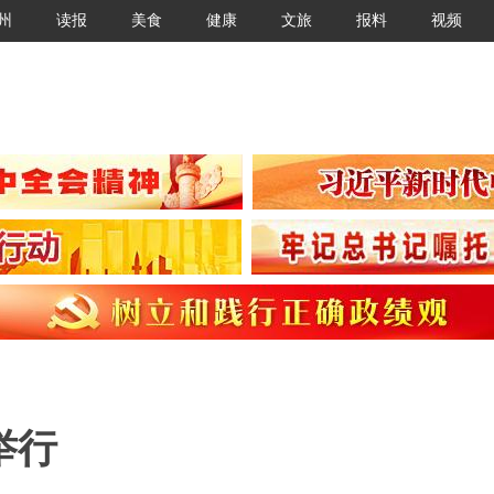
州
读报
美食
健康
文旅
报料
视频
举行