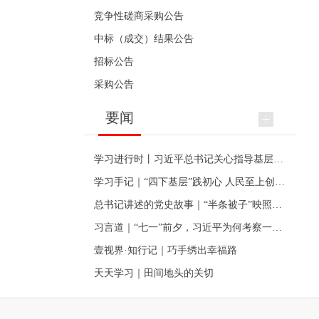
竞争性磋商采购公告
中标（成交）结果公告
招标公告
采购公告
要闻
学习进行时丨习近平总书记关心指导基层党建的故事
学习手记｜“四下基层”践初心 人民至上创伟业
总书记讲述的党史故事｜“半条被子”映照初心
习言道｜“七一”前夕，习近平为何考察一个村级党组织
壹视界·知行记｜巧手绣出幸福路
天天学习｜田间地头的关切