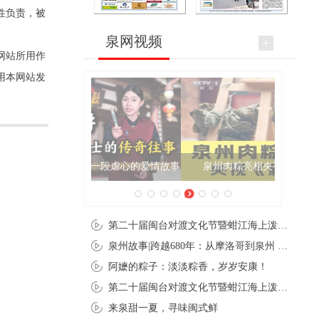
性负责，被
泉网视频
网站所用作
用本网站发
泉州肉粽亮相央视《新闻联播》
第二十届闽台对渡文化节暨蚶江海上泼水节在石狮蚶江启幕
泉州故事|跨越680年：从摩洛哥到泉州 丝路使者“中国行”
阿嬷的粽子：淡淡粽香，岁岁安康！
第二十届闽台对渡文化节暨蚶江海上泼水节在石狮蚶江开幕
来泉甜一夏，寻味闽式鲜