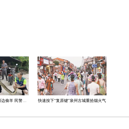
安溪：3.5米长大蟒蛇田边偷羊 民警擒获放生
快速按下“复原键”泉州古城重拾烟火气