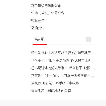
竞争性磋商采购公告
中标（成交）结果公告
招标公告
采购公告
要闻
学习进行时丨习近平总书记关心指导基层党建的故事
学习手记｜“四下基层”践初心 人民至上创伟业
总书记讲述的党史故事｜“半条被子”映照初心
习言道｜“七一”前夕，习近平为何考察一个村级党组织
壹视界·知行记｜巧手绣出幸福路
天天学习｜田间地头的关切