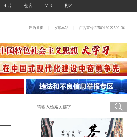
图片
创客
V R
县区
|
|
设为首页
收藏本站
广告宣传 22500139 22500136
2—