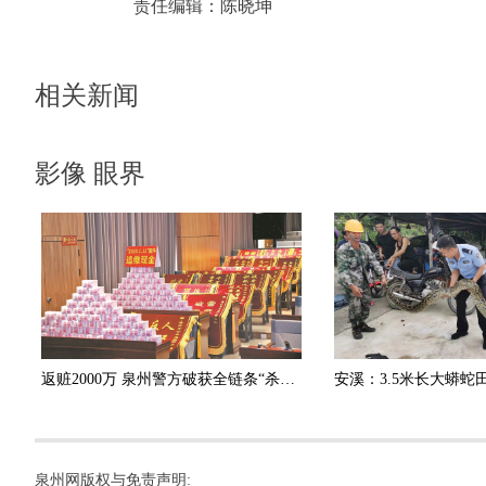
责任编辑：
陈晓坤
相关新闻
影像 眼界
返赃2000万 泉州警方破获全链条“杀猪盘”诈骗团伙
泉州网版权与免责声明: