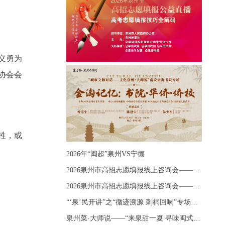
见义勇为
协会会
牲，或
2026年“闽超”泉州VS宁德
2026泉州市高招志愿填报线上咨询会——《出分应急课堂：全流程拆解志愿填报》主题讲座
2026泉州市高招志愿填报线上咨询会——《志愿填报 答疑直播》主题讲座
“‘泉’民开讲”之“循迹溯源 刺桐回响”专场宣讲
泉州菜·大师说——“来泉甜一夏 寻味闽式鲜”上官品牌专场直播