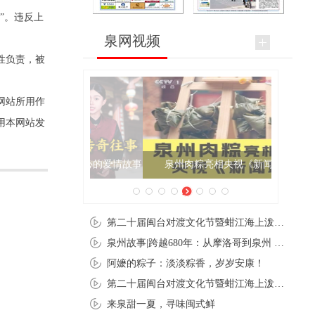
”。违反上
泉网视频
性负责，被
网站所用作
用本网站发
泉州肉粽亮相央视《新闻联播》
第二十届闽台对渡文化节暨蚶江海上泼水节在石狮蚶江启幕
泉州故事|跨越680年：从摩洛哥到泉州 丝路使者“中国行”
阿嬷的粽子：淡淡粽香，岁岁安康！
第二十届闽台对渡文化节暨蚶江海上泼水节在石狮蚶江开幕
来泉甜一夏，寻味闽式鲜