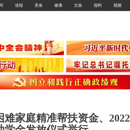
州
读报
美食
健康
文旅
报料
视频
困难家庭精准帮扶资金、202
为助学金发放仪式举行