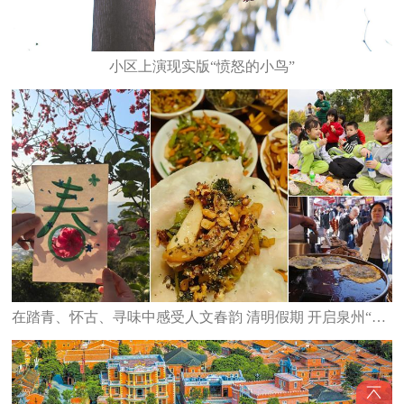
小区上演现实版“愤怒的小鸟”
在踏青、怀古、寻味中感受人文春韵 清明假期 开启泉州“轻旅行”