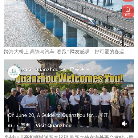
跨海大桥上 高铁与汽车“赛跑” 网友感叹：好可爱的春运图景
泉州非遗亮相狮城送新春祝福 驻新大使在海外平台发帖点赞