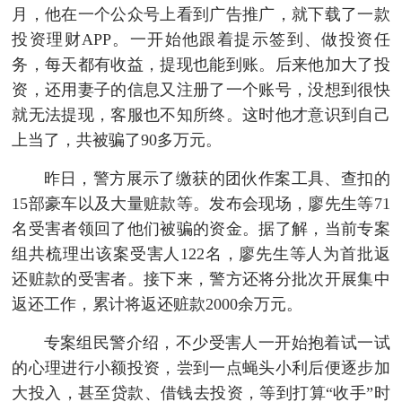
月，他在一个公众号上看到广告推广，就下载了一款
投资理财APP。一开始他跟着提示签到、做投资任
务，每天都有收益，提现也能到账。后来他加大了投
资，还用妻子的信息又注册了一个账号，没想到很快
就无法提现，客服也不知所终。这时他才意识到自己
上当了，共被骗了90多万元。
昨日，警方展示了缴获的团伙作案工具、查扣的
15部豪车以及大量赃款等。发布会现场，廖先生等71
名受害者领回了他们被骗的资金。据了解，当前专案
组共梳理出该案受害人122名，廖先生等人为首批返
还赃款的受害者。接下来，警方还将分批次开展集中
返还工作，累计将返还赃款2000余万元。
专案组民警介绍，不少受害人一开始抱着试一试
的心理进行小额投资，尝到一点蝇头小利后便逐步加
大投入，甚至贷款、借钱去投资，等到打算“收手”时