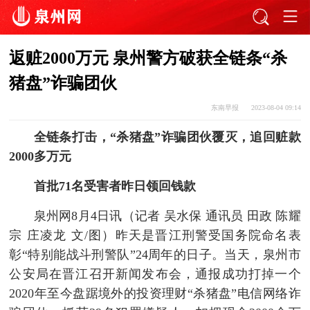
返赃2000万元 泉州警方破获全链条“杀
猪盘”诈骗团伙
东南早报
2023-08-04 09:14
全链条打击，“杀猪盘”诈骗团伙覆灭，追回赃款
2000多万元
首批71名受害者昨日领回钱款
泉州网8月4日讯（记者 吴水保 通讯员 田政 陈耀
宗 庄凌龙 文/图）昨天是晋江刑警受国务院命名表
彰“特别能战斗刑警队”24周年的日子。当天，泉州市
公安局在晋江召开新闻发布会，通报成功打掉一个
2020年至今盘踞境外的投资理财“杀猪盘”电信网络诈