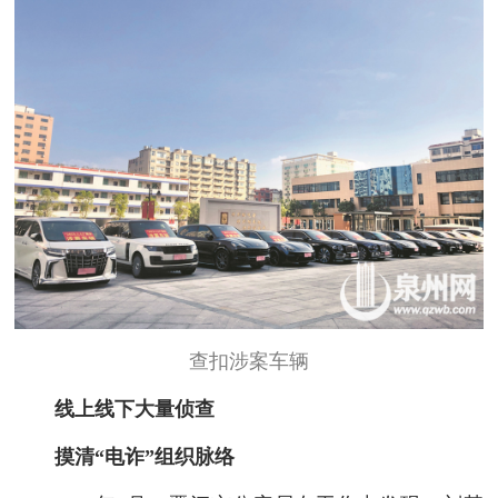
查扣涉案
车辆
线上线下大量侦查
摸清“电诈”组织脉络