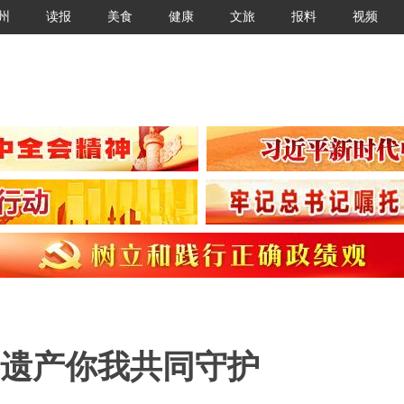
州
读报
美食
健康
文旅
报料
视频
世界遗产你我共同守护