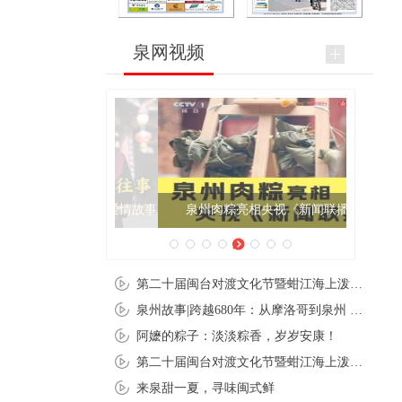
泉网视频
泉州肉粽亮相央视《新闻联播》
第二十届闽台对渡文化节暨蚶江海上泼水节在石狮蚶江启幕
泉州故事|跨越680年：从摩洛哥到泉州 丝路使者“中国行”
阿嬷的粽子：淡淡粽香，岁岁安康！
第二十届闽台对渡文化节暨蚶江海上泼水节在石狮蚶江开幕
来泉甜一夏，寻味闽式鲜