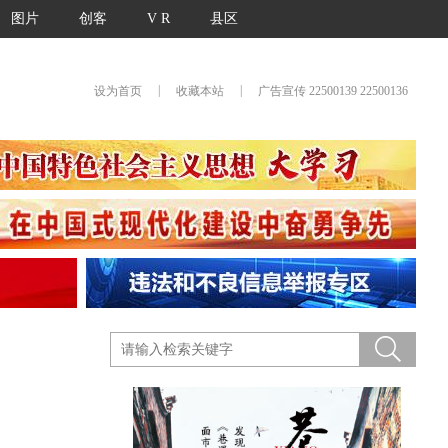
图片
创客
V R
县区
|
|
设为首页
收藏本站
广告宣传 22500139 22500136