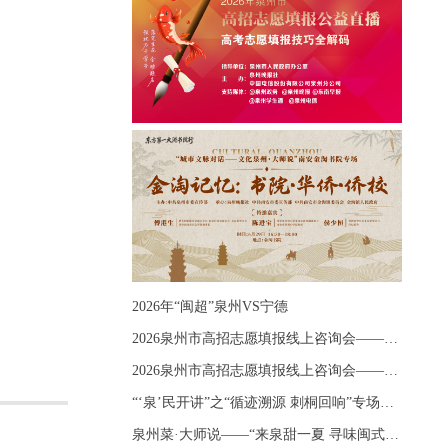
2026年“闽超”泉州VS宁德
2026泉州市高招志愿填报线上咨询会——《出分应急课堂：全流程拆解志愿填报》主题讲座
2026泉州市高招志愿填报线上咨询会——《志愿填报 答疑直播》主题讲座
“‘泉’民开讲”之“循迹溯源 刺桐回响”专场宣讲
泉州菜·大师说——“来泉甜一夏 寻味闽式鲜”上官品牌专场直播