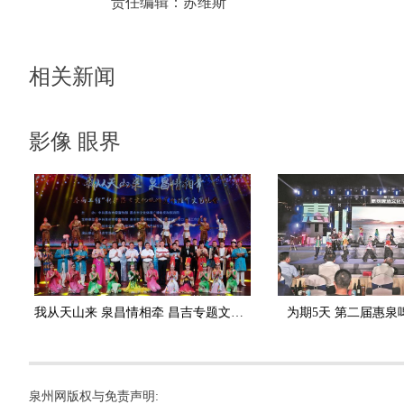
责任编辑：
苏维斯
相关新闻
影像 眼界
我从天山来 泉昌情相牵 昌吉专题文艺晚会莅泉巡演
为期5天 第二届惠泉
泉州网版权与免责声明: