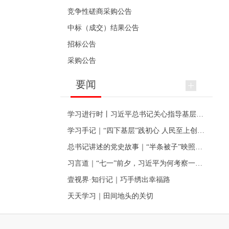
竞争性磋商采购公告
中标（成交）结果公告
招标公告
采购公告
要闻
学习进行时丨习近平总书记关心指导基层党建的故事
学习手记｜“四下基层”践初心 人民至上创伟业
总书记讲述的党史故事｜“半条被子”映照初心
习言道｜“七一”前夕，习近平为何考察一个村级党组织
壹视界·知行记｜巧手绣出幸福路
天天学习｜田间地头的关切