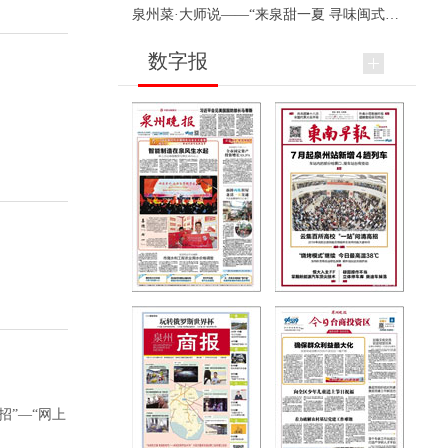
泉州菜·大师说——“来泉甜一夏 寻味闽式鲜”上官品牌专场直播
数字报
招”—“网上