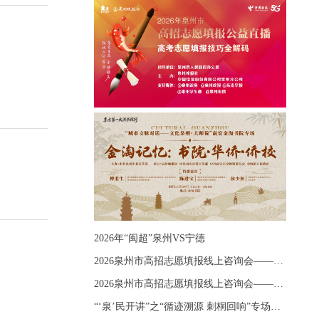
2026年“闽超”泉州VS宁德
2026泉州市高招志愿填报线上咨询会——《出分应急课堂：全流程拆解志愿填报》主题讲座
2026泉州市高招志愿填报线上咨询会——《志愿填报 答疑直播》主题讲座
“‘泉’民开讲”之“循迹溯源 刺桐回响”专场宣讲