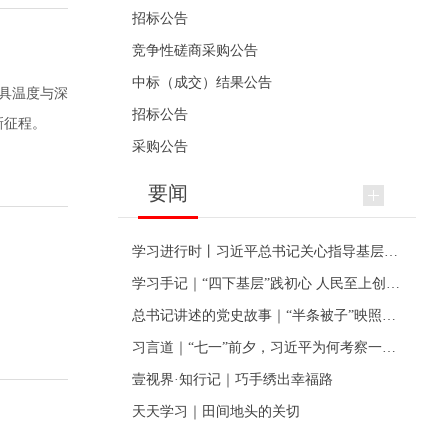
招标公告
竞争性磋商采购公告
中标（成交）结果公告
兼具温度与深
招标公告
新征程。
采购公告
要闻
学习进行时丨习近平总书记关心指导基层党建的故事
学习手记｜“四下基层”践初心 人民至上创伟业
总书记讲述的党史故事｜“半条被子”映照初心
习言道｜“七一”前夕，习近平为何考察一个村级党组织
壹视界·知行记｜巧手绣出幸福路
天天学习｜田间地头的关切