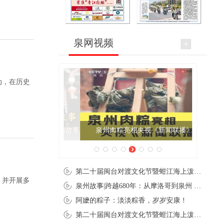
泉网视频
动，在历史
泉州肉粽亮相央视《新闻联播》
第二十届闽台对渡文化节暨蚶江海上泼水节在石狮蚶江启幕
，并开展多
泉州故事|跨越680年：从摩洛哥到泉州 丝路使者“中国行”
阿嬷的粽子：淡淡粽香，岁岁安康！
第二十届闽台对渡文化节暨蚶江海上泼水节在石狮蚶江开幕