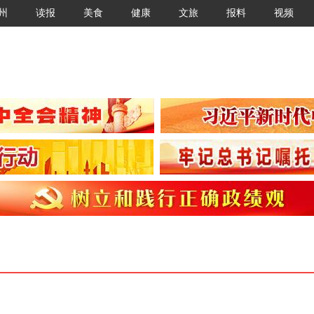
州
读报
美食
健康
文旅
报料
视频