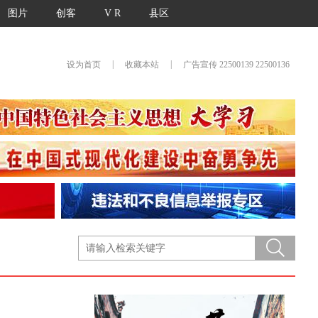
图片
创客
V R
县区
|
|
设为首页
收藏本站
广告宣传 22500139 22500136