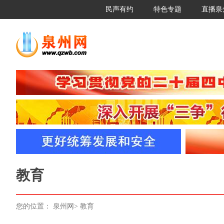
民声有约
特色专题
直播泉
教育
您的位置：
泉州网
>
教育