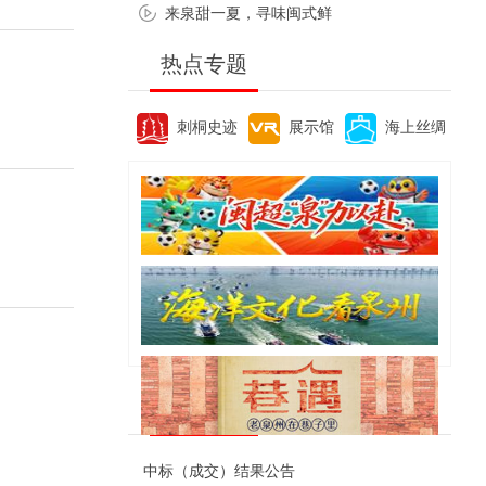
来泉甜一夏，寻味闽式鲜
热点专题
刺桐史迹
展示馆
海上丝绸
便民资讯
中标（成交）结果公告