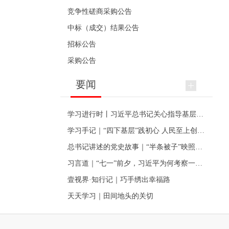
竞争性磋商采购公告
中标（成交）结果公告
招标公告
采购公告
要闻
学习进行时丨习近平总书记关心指导基层党建的故事
学习手记｜“四下基层”践初心 人民至上创伟业
总书记讲述的党史故事｜“半条被子”映照初心
习言道｜“七一”前夕，习近平为何考察一个村级党组织
壹视界·知行记｜巧手绣出幸福路
天天学习｜田间地头的关切