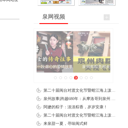
泉网视频
泉州肉粽亮相央视《新闻联播》
第二十届闽台对渡文化节暨蚶江海上泼水节在石狮蚶江启幕
泉州故事|跨越680年：从摩洛哥到泉州 丝路使者“中国行”
阿嬷的粽子：淡淡粽香，岁岁安康！
第二十届闽台对渡文化节暨蚶江海上泼水节在石狮蚶江开幕
来泉甜一夏，寻味闽式鲜