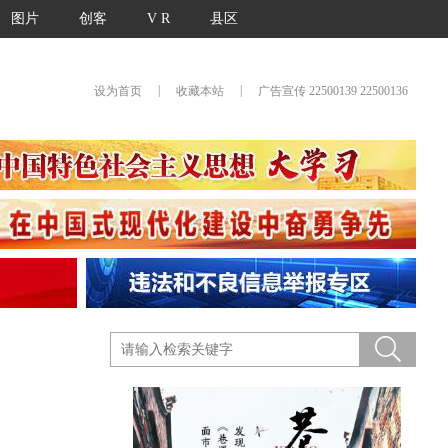
图片
创客
V R
县区
|
|
设为首页
收藏本站
广告宣传 22500139 22500136