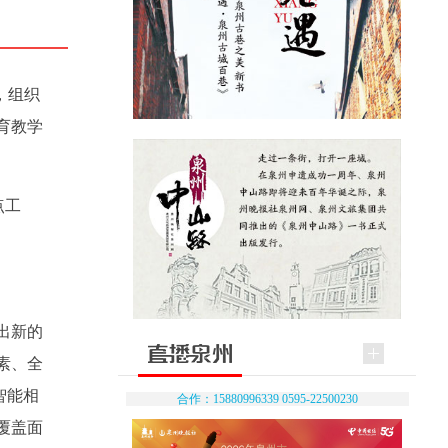
，组织
育教学
点工
出新的
素、全
智能相
合作：15880996339 0595-22500230
覆盖面