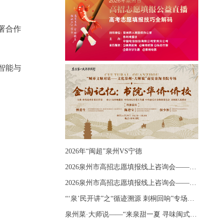
署合作
智能与
2026年“闽超”泉州VS宁德
2026泉州市高招志愿填报线上咨询会——《出分应急课堂：全流程拆解志愿填报》主题讲座
2026泉州市高招志愿填报线上咨询会——《志愿填报 答疑直播》主题讲座
“‘泉’民开讲”之“循迹溯源 刺桐回响”专场宣讲
泉州菜·大师说——“来泉甜一夏 寻味闽式鲜”上官品牌专场直播