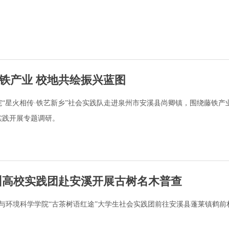
铁产业 校地共绘振兴蓝图
“星火相传·铁艺新乡”社会实践队走进泉州市安溪县尚卿镇，围绕藤铁产
实践开展专题调研。
州高校实践团赴安溪开展古树名木普查
源与环境科学学院“古茶树语红途”大学生社会实践团前往安溪县蓬莱镇鹤前
。