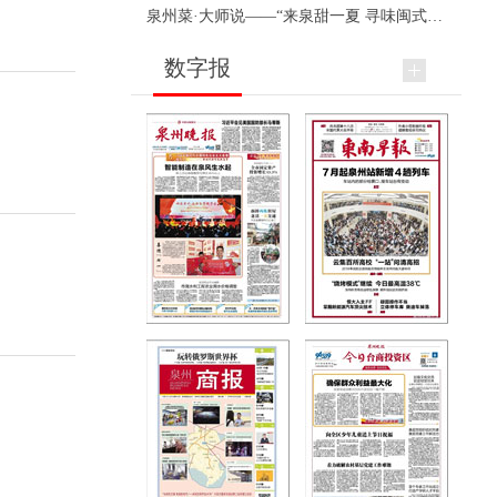
泉州菜·大师说——“来泉甜一夏 寻味闽式鲜”上官品牌专场直播
数字报