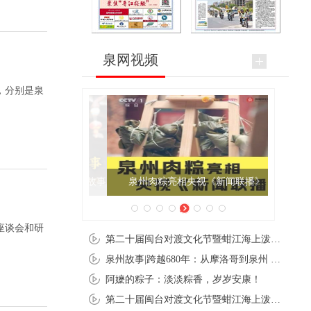
泉网视频
”，分别是泉
泉州肉粽亮相央视《新闻联播》
座谈会和研
第二十届闽台对渡文化节暨蚶江海上泼水节在石狮蚶江启幕
泉州故事|跨越680年：从摩洛哥到泉州 丝路使者“中国行”
阿嬷的粽子：淡淡粽香，岁岁安康！
第二十届闽台对渡文化节暨蚶江海上泼水节在石狮蚶江开幕