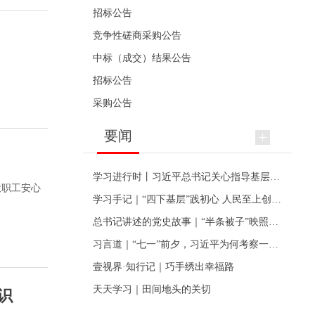
招标公告
竞争性磋商采购公告
中标（成交）结果公告
招标公告
采购公告
要闻
学习进行时丨习近平总书记关心指导基层党建的故事
大职工安心
学习手记｜“四下基层”践初心 人民至上创伟业
总书记讲述的党史故事｜“半条被子”映照初心
习言道｜“七一”前夕，习近平为何考察一个村级党组织
壹视界·知行记｜巧手绣出幸福路
天天学习｜田间地头的关切
识