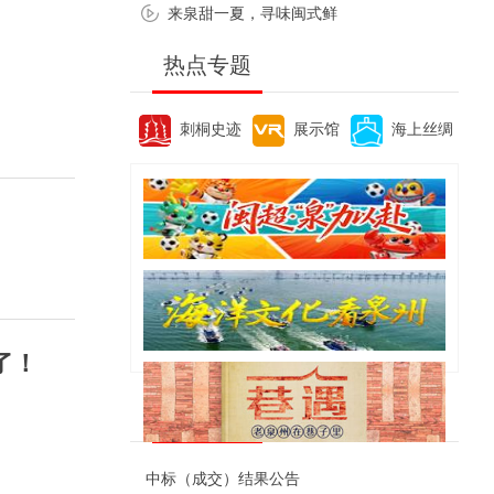
来泉甜一夏，寻味闽式鲜
热点专题
刺桐史迹
展示馆
海上丝绸
了！
便民资讯
中标（成交）结果公告