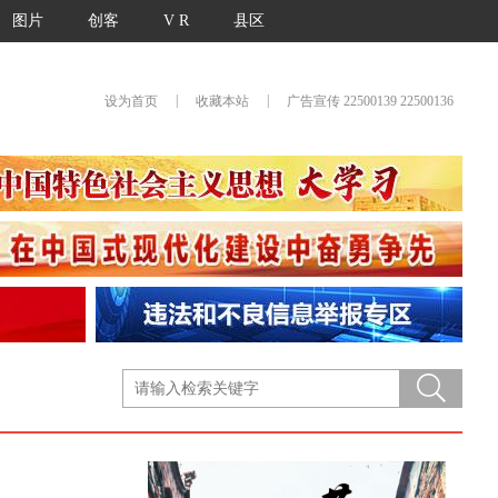
图片
创客
V R
县区
|
|
设为首页
收藏本站
广告宣传 22500139 22500136