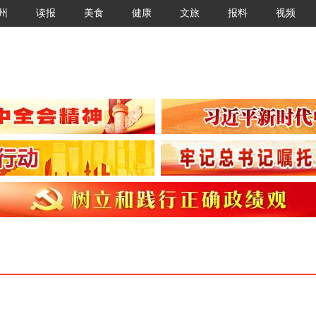
州
读报
美食
健康
文旅
报料
视频