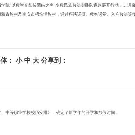
学院“以数智光影传团结之声”少数民族普法实践队迅速展开行动，走进
坝蒙古族村及南安市梧坑满族村，通过座谈调研、数智课堂、入户普法等
： 小 中 大 分享到：
中小学、中等职业学校校历安排》，确定了新学年的开学和放假时间。