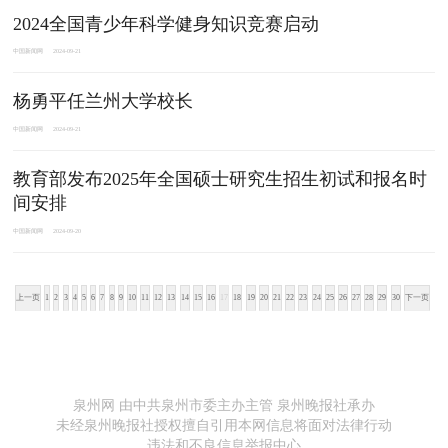
2024全国青少年科学健身知识竞赛启动
中国新闻网
2024-09-21
杨勇平任兰州大学校长
中国新闻网
2024-09-21
教育部发布2025年全国硕士研究生招生初试和报名时
间安排
中国新闻网
2024-09-20
上一页
1
2
3
4
5
6
7
8
9
10
11
12
13
14
15
16
17
18
19
20
21
22
23
24
25
26
27
28
29
30
下一页
泉州网 由中共泉州市委主办主管 泉州晚报社承办
未经泉州晚报社授权擅自引用本网信息将面对法律行动
违法和不良信息举报中心