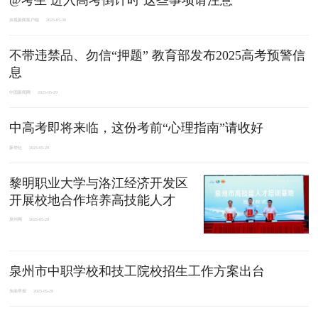
@考生 进入高考倒计时 这些事项请注意
央视新闻客户端
2025-05-30
不带违禁品、勿信“押题” 教育部发布2025高考预警信
息
中国新闻网
2025-05-29
中高考即将来临，这份考前“心理指南”请收好
新华社
2025-05-29
黎明职业大学与洛江经济开发区
开展校地合作培养高技能人才
泉州网
2025-05-29
泉州市中职学校和技工院校招生工作方案出台
东南早报
2025-05-29