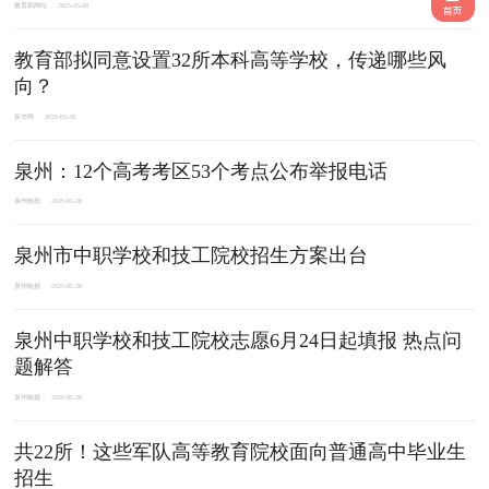
教育部网站
2025-05-28
教育部拟同意设置32所本科高等学校，传递哪些风
向？
新华网
2025-05-28
泉州：12个高考考区53个考点公布举报电话
泉州晚报
2025-05-28
泉州市中职学校和技工院校招生方案出台
泉州晚报
2025-05-28
泉州中职学校和技工院校志愿6月24日起填报 热点问
题解答
泉州晚报
2025-05-28
共22所！这些军队高等教育院校面向普通高中毕业生
招生