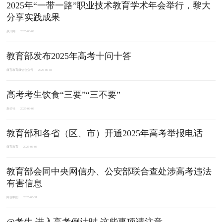
2025年“一带一路”职业技术教育学术年会举行，黎大
分享实践成果
泉州网
2025-06-03
教育部发布2025年高考十问十答
微言教育微信公众号
2025-06-03
高考考生饮食“三要”“三不要”
新华社
2025-06-03
教育部和各省（区、市）开通2025年高考举报电话
微言教育
2025-06-03
教育部会同中央网信办、公安部联合查处涉高考违法
有害信息
网信中国
2025-05-31