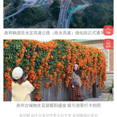
政和杨源至永定高速公路（政永高速）德化段正式通车运营
泉州古城炮仗花迎暖阳盛放 吸引游客打卡拍照
泉州网 由中共泉州市委主办主管 泉州晚报社承办