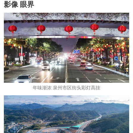
影像 眼界
年味渐浓 泉州市区街头彩灯高挂