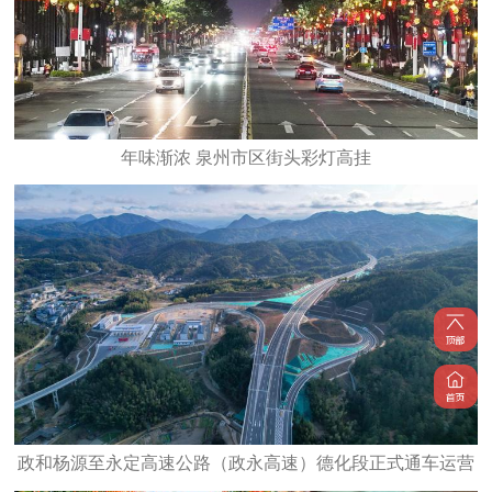
年味渐浓 泉州市区街头彩灯高挂
政和杨源至永定高速公路（政永高速）德化段正式通车运营