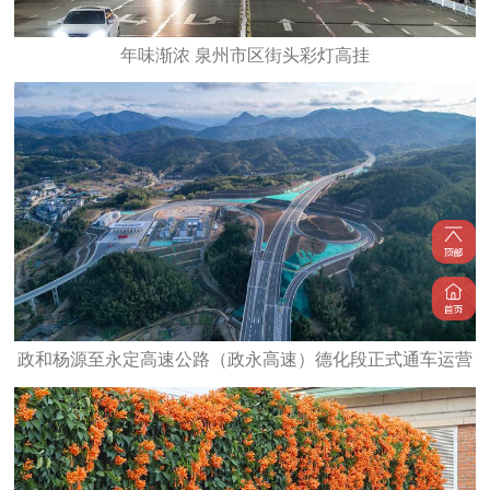
年味渐浓 泉州市区街头彩灯高挂
政和杨源至永定高速公路（政永高速）德化段正式通车运营