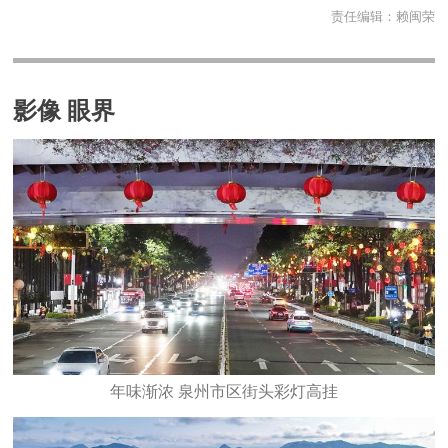
责任编辑：
赖闽荣
影像 眼界
年味渐浓 泉州市区街头彩灯高挂