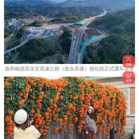
政和杨源至永定高速公路（政永高速）德化段正式通车运营