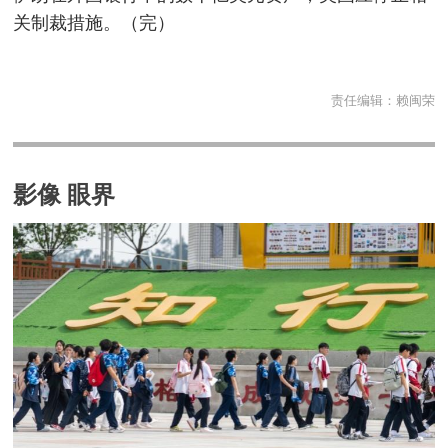
关制裁措施。（完）
责任编辑：
赖闽荣
影像 眼界