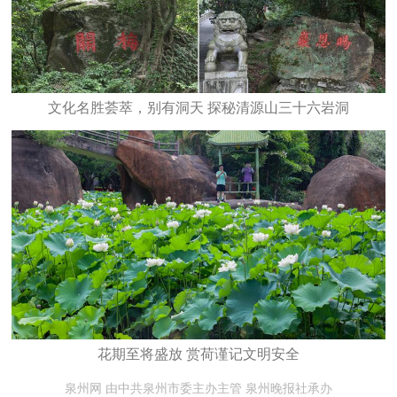
文化名胜荟萃，别有洞天 探秘清源山三十六岩洞
花期至将盛放 赏荷谨记文明安全
泉州网 由中共泉州市委主办主管 泉州晚报社承办