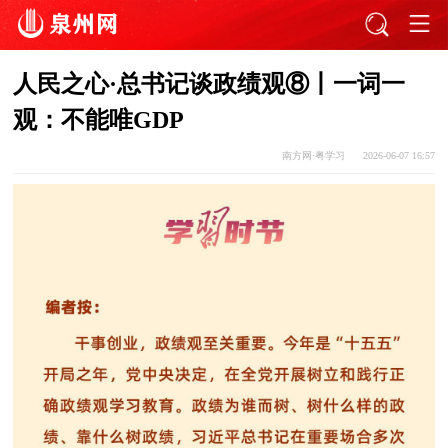
人民之心·总书记谈政绩观⑧丨一词一
观：不能唯GDP
南方网·粤学习
2026-06-07 16:57