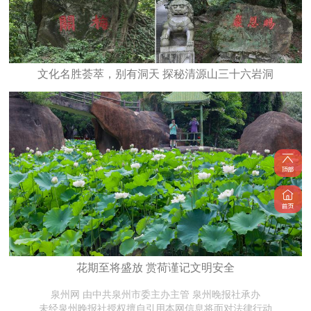
文化名胜荟萃，别有洞天 探秘清源山三十六岩洞
花期至将盛放 赏荷谨记文明安全
泉州网 由中共泉州市委主办主管 泉州晚报社承办
未经泉州晚报社授权擅自引用本网信息将面对法律行动