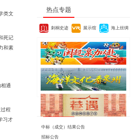
热点专题
学类文
刺桐史迹
展示馆
海上丝绸
和死记
力和素
的相通
便民资讯
长过程
学习才
中标（成交）结果公告
招标公告