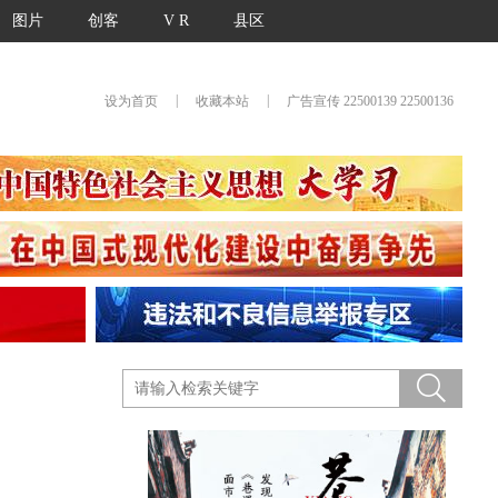
图片
创客
V R
县区
|
|
设为首页
收藏本站
广告宣传 22500139 22500136