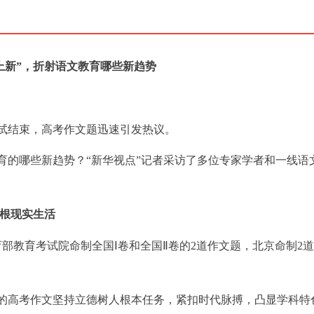
“上新”，折射语文教育哪些新趋势
考试结束，高考作文题迅速引发热议。
育的哪些新趋势？“新华视点”记者采访了多位专家学者和一线语
扎根现实生活
育部教育考试院命制全国Ⅰ卷和全国Ⅱ卷的2道作文题，北京命制2道
的高考作文坚持立德树人根本任务，紧扣时代脉搏，凸显学科特