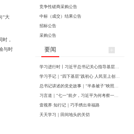
竞争性磋商采购公告
中标（成交）结果公告
向“大
招标公告
采购公告
同时，
要闻
验与时
学习进行时丨习近平总书记关心指导基层党建的故事
学习手记｜“四下基层”践初心 人民至上创伟业
总书记讲述的党史故事｜“半条被子”映照初心
习言道｜“七一”前夕，习近平为何考察一个村级党组织
壹视界·知行记｜巧手绣出幸福路
天天学习｜田间地头的关切