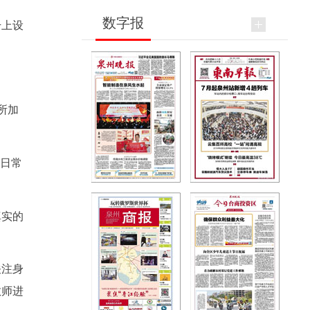
数字报
干上设
所加
动日常
真实的
关注身
教师进