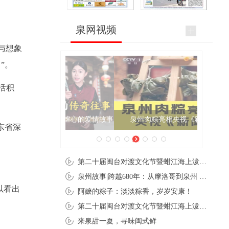
泉网视频
与想象
”。
活积
泉州肉粽亮相央视《新闻联播》
东省深
第二十届闽台对渡文化节暨蚶江海上泼水节在石狮蚶江启幕
泉州故事|跨越680年：从摩洛哥到泉州 丝路使者“中国行”
以看出
阿嬷的粽子：淡淡粽香，岁岁安康！
第二十届闽台对渡文化节暨蚶江海上泼水节在石狮蚶江开幕
来泉甜一夏，寻味闽式鲜