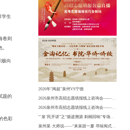
导学生
海卷则
色。
积极向
2026年“闽超”泉州VS宁德
试题的
2026泉州市高招志愿填报线上咨询会——《出分应急课堂：全流程拆解志愿填报》主题讲座
2026泉州市高招志愿填报线上咨询会——《志愿填报 答疑直播》主题讲座
“‘泉’民开讲”之“循迹溯源 刺桐回响”专场宣讲
的色彩
泉州菜·大师说——“来泉甜一夏 寻味闽式鲜”上官品牌专场直播