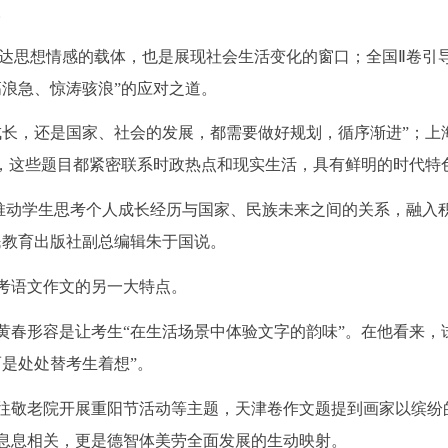
。
表达思想情感的载体，也是展现社会生活变化的窗口；全国Ⅱ卷引
高浪急、惊涛骇浪”的应对之道。
成长，还是国家、社会的发展，都需要做好规划，循序渐进”；上
”，这些题目都紧密联系时政热点和现实生活，具有鲜明的时代特
’，推动学生思考个人成长经历与国家、民族未来之间的关系，融入
民教育出版社副总编辑朱于国说。
考语文作文的另一大特点。
黄春形容是让考生“在生活场景中体验文字的韵味”。在他看来，
是处处替考生着想”。
往敬老院开展重阳节活动等主题，天津卷作文题提到画家以缤纷
息息相关，更是德智体美劳全面发展的生动映射。