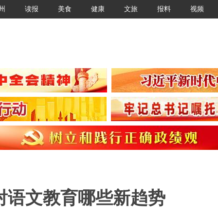
州
读报
美食
健康
文旅
报料
视频
折射语文教育哪些新趋势