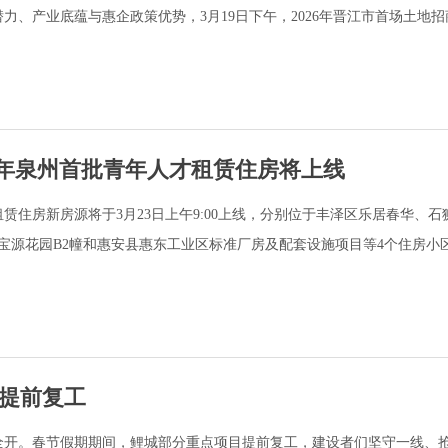
、产业底蕴与惠企政策优势，3月19日下午，2026年晋江市首场土地
026年泉州首批青年人才租赁住房将上线
租赁住房新房源将于3月23日上午9:00上线，分别位于丰泽区乐居春华、
宝源花园B2幢和惠安县惠东工业区标准厂房及配套设施项目等4个住房小区共
提前复工
全开。春节假期期间，鲤城部分重点项目提前复工，建设者们坚守一线、