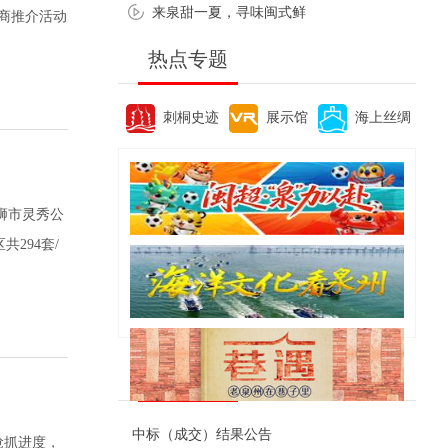
来泉甜一夏，寻味闽式鲜
招商推介活动
热点专题
刺桐史迹
展示馆
海上丝绸
石狮市灵秀公
294套/
便民资讯
中标（成交）结果公告
抢抓进度，