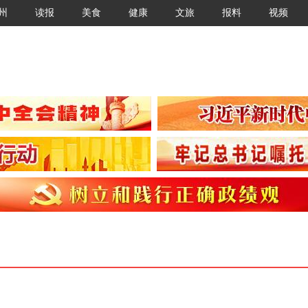
州
读报
美食
健康
文旅
报料
视频