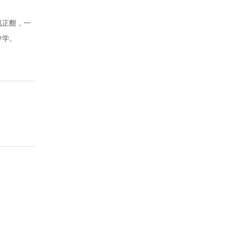
战正酣，一
中学。