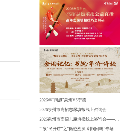
2026年“闽超”泉州VS宁德
2026泉州市高招志愿填报线上咨询会——《出分应急课堂：全流程拆解志愿填报》主题讲座
2026泉州市高招志愿填报线上咨询会——《志愿填报 答疑直播》主题讲座
“‘泉’民开讲”之“循迹溯源 刺桐回响”专场宣讲