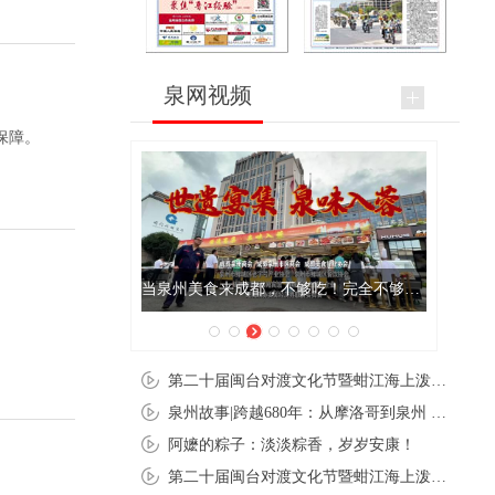
泉网视频
保障。
当泉州美食来成都，不够吃！完全不够吃！
书院开讲 书院主人
第二十届闽台对渡文化节暨蚶江海上泼水节在石狮蚶江启幕
泉州故事|跨越680年：从摩洛哥到泉州 丝路使者“中国行”
阿嬷的粽子：淡淡粽香，岁岁安康！
第二十届闽台对渡文化节暨蚶江海上泼水节在石狮蚶江开幕