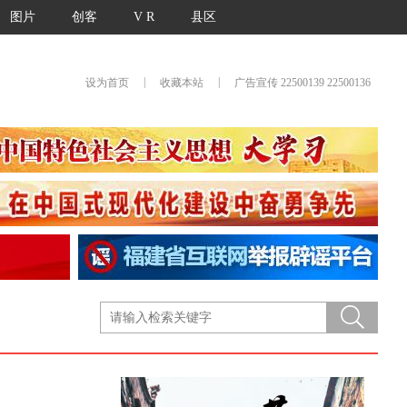
图片
创客
V R
县区
|
|
设为首页
收藏本站
广告宣传 22500139 22500136