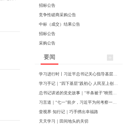
招标公告
竞争性磋商采购公告
中标（成交）结果公告
招标公告
采购公告
要闻
学习进行时丨习近平总书记关心指导基层党建的故事
学习手记｜“四下基层”践初心 人民至上创伟业
总书记讲述的党史故事｜“半条被子”映照初心
习言道｜“七一”前夕，习近平为何考察一个村级党组织
壹视界·知行记｜巧手绣出幸福路
天天学习｜田间地头的关切