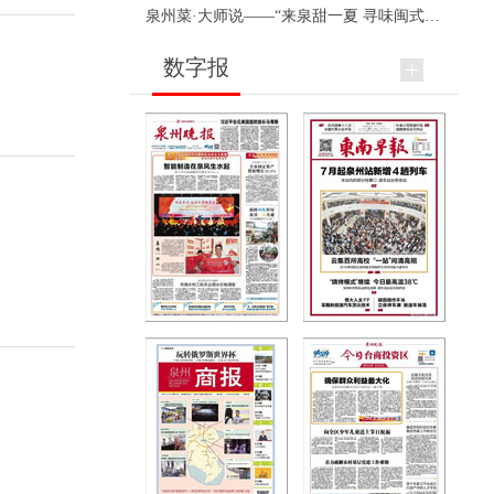
泉州菜·大师说——“来泉甜一夏 寻味闽式鲜”上官品牌专场直播
数字报