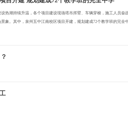
项目开建 规划建成72个教学班的完全中学
建设热潮持续升温，各个项目建设现场塔吊挥臂、车辆穿梭，施工人员奋
热景象。其中，泉州五中江南校区项目开建，规划建成72个教学班的完全
力？
工