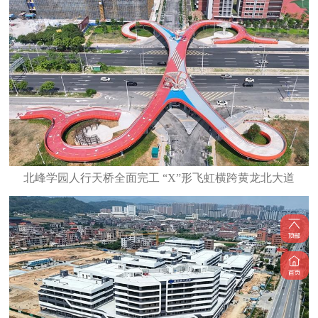
北峰学园人行天桥全面完工 “X”形飞虹横跨黄龙北大道