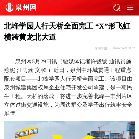
北峰学园人行天桥全面完工 “X”形飞虹
横跨黄龙北大道
东南早报
2026-05-29 08:37
泉州网5月29日讯（融媒体记者许钹钹 通讯员施
燕妮 江雨涵 文/图）近日，泉州中环城贯通工程重点
配套项目——北峰学园人行天桥全面完工。该项目由
泉州城建集团权属企业住宅开发公司承建，是一项民
生工程。天桥的落成，将进一步完善北峰—丰州片区
立体过街交通设施，为周边群众及学子出行筑牢安全
屏障。