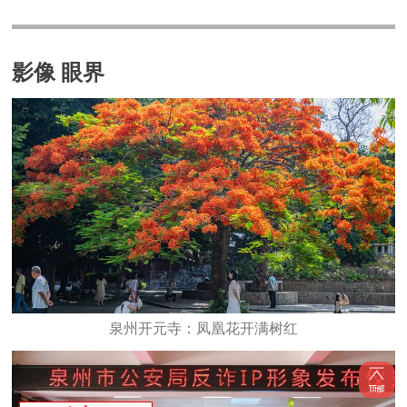
影像 眼界
泉州开元寺：凤凰花开满树红