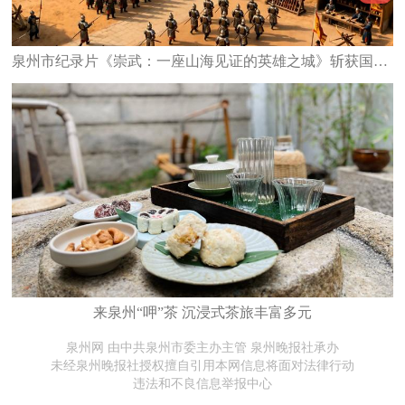
泉州市纪录片《崇武：一座山海见证的英雄之城》斩获国家级大奖
来泉州“呷”茶 沉浸式茶旅丰富多元
泉州网 由中共泉州市委主办主管 泉州晚报社承办
未经泉州晚报社授权擅自引用本网信息将面对法律行动
违法和不良信息举报中心